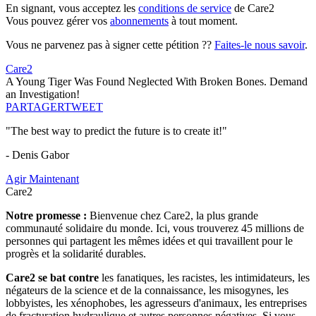
En signant, vous acceptez les
conditions de service
de Care2
Vous pouvez gérer vos
abonnements
à tout moment.
Vous ne parvenez pas à signer cette pétition ??
Faites-le nous savoir
.
Care2
A Young Tiger Was Found Neglected With Broken Bones. Demand
an Investigation!
PARTAGER
TWEET
"The best way to predict the future is to create it!"
- Denis Gabor
Agir Maintenant
Care2
Notre promesse :
Bienvenue chez Care2, la plus grande
communauté solidaire du monde. Ici, vous trouverez 45 millions de
personnes qui partagent les mêmes idées et qui travaillent pour le
progrès et la solidarité durables.
Care2 se bat contre
les fanatiques, les racistes, les intimidateurs, les
négateurs de la science et de la connaissance, les misogynes, les
lobbyistes, les xénophobes, les agresseurs d'animaux, les entreprises
de fracturation hydraulique et autres personnes négatives. Si vous