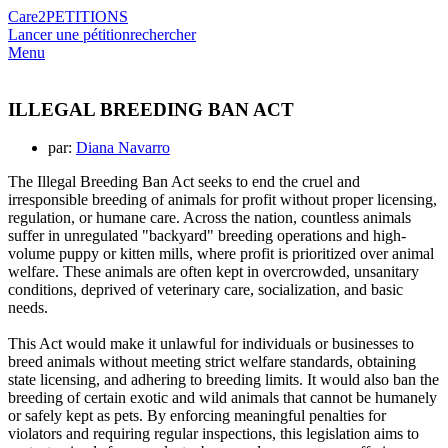
Care2
PETITIONS
Lancer une pétition
rechercher
Menu
ILLEGAL BREEDING BAN ACT
par:
Diana Navarro
The Illegal Breeding Ban Act seeks to end the cruel and
irresponsible breeding of animals for profit without proper licensing,
regulation, or humane care. Across the nation, countless animals
suffer in unregulated "backyard" breeding operations and high-
volume puppy or kitten mills, where profit is prioritized over animal
welfare. These animals are often kept in overcrowded, unsanitary
conditions, deprived of veterinary care, socialization, and basic
needs.
This Act would make it unlawful for individuals or businesses to
breed animals without meeting strict welfare standards, obtaining
state licensing, and adhering to breeding limits. It would also ban the
breeding of certain exotic and wild animals that cannot be humanely
or safely kept as pets. By enforcing meaningful penalties for
violators and requiring regular inspections, this legislation aims to