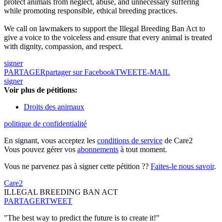
protect animals from neglect, abuse, and unnecessary suffering
while promoting responsible, ethical breeding practices.
We call on lawmakers to support the Illegal Breeding Ban Act to
give a voice to the voiceless and ensure that every animal is treated
with dignity, compassion, and respect.
signer
PARTAGER
partager sur Facebook
TWEET
E-MAIL
signer
Voir plus de pétitions:
Droits des animaux
politique de confidentialité
En signant, vous acceptez les
conditions de service
de Care2
Vous pouvez gérer vos
abonnements
à tout moment.
Vous ne parvenez pas à signer cette pétition ??
Faites-le nous savoir
.
Care2
ILLEGAL BREEDING BAN ACT
PARTAGER
TWEET
"The best way to predict the future is to create it!"