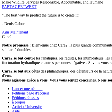
Make Wildlife Services Responsible, Accountable, and Humane
PARTAGER
TWEET
"The best way to predict the future is to create it!"
- Denis Gabor
Agir Maintenant
Care2
Notre promesse :
Bienvenue chez Care2, la plus grande communauté so
solidarité durables.
Care2 se bat contre
les fanatiques, les racistes, les intimidateurs, l
fracturation hydraulique et autres personnes négatives. Si vous vous r
Care2 se bat aux côtés
des philanthropes, des défenseurs de la nature 
d’eux.
Nous agissons grâce à vous. Vous vous sentez concernés. Nous s
Lancer une pétition
Petitions page d'accueil
Pétitions réussies
à propos
Activist University
Aide