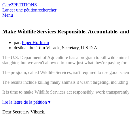
Care2
PETITIONS
Lancer une pétition
rechercher
Menu
Make Wildlife Services Responsible, Accountable, a
par:
Piper Hoffman
destinataire: Tom Vilsack, Secretary, U.S.D.A.
The U.S. Department of Agriculture has a program to kill wild animals
slaughter, but we aren't allowed to know just what they're paying for.
The program, called Wildlife Services, isn't required to use good scie
The results include killing many animals it wasn't targeting, includi
It is time to make Wildlife Services act responsibly, work transparentl
lire la lettre de la pétition ▾
Dear Secretary Vilsack,