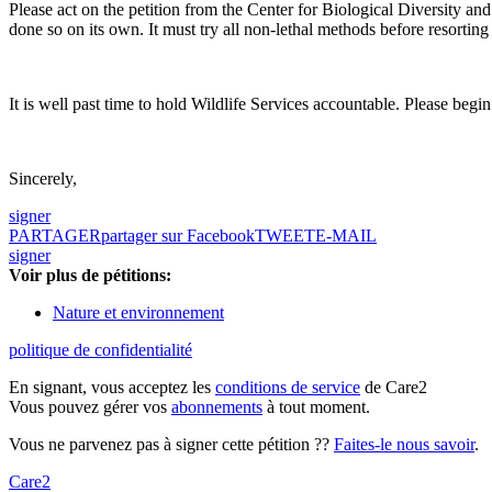
Please act on the petition from the Center for Biological Diversity an
done so on its own. It must try all non-lethal methods before resorting to
It is well past time to hold Wildlife Services accountable. Please beg
Sincerely,
signer
PARTAGER
partager sur Facebook
TWEET
E-MAIL
signer
Voir plus de pétitions:
Nature et environnement
politique de confidentialité
En signant, vous acceptez les
conditions de service
de Care2
Vous pouvez gérer vos
abonnements
à tout moment.
Vous ne parvenez pas à signer cette pétition ??
Faites-le nous savoir
.
Care2