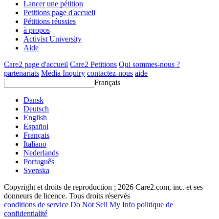
Lancer une pétition
Petitions page d'accueil
Pétitions réussies
à propos
Activist University
Aide
Care2 page d'accueil
Care2 Petitions
Qui sommes-nous ?
partenariats
Media Inquiry
contactez-nous
aide
Français
Dansk
Deutsch
English
Español
Français
Italiano
Nederlands
Português
Svenska
Copyright et droits de reproduction ; 2026 Care2.com, inc. et ses
donneurs de licence. Tous droits réservés
conditions de service
Do Not Sell My Info
politique de
confidentialité