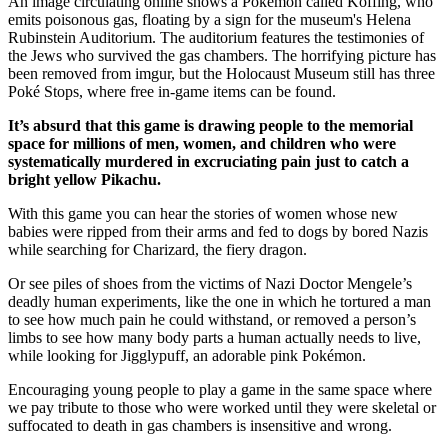
An image circulating online shows a Pokémon called Koffing, who
emits poisonous gas, floating by a sign for the museum's Helena
Rubinstein Auditorium. The auditorium features the testimonies of
the Jews who survived the gas chambers. The horrifying picture has
been removed from imgur, but the Holocaust Museum still has three
Poké Stops, where free in-game items can be found.
It’s absurd that this game is drawing people to the memorial
space for millions of men, women, and children who were
systematically murdered in excruciating pain just to catch a
bright yellow Pikachu.
With this game you can hear the stories of women whose new
babies were ripped from their arms and fed to dogs by bored Nazis
while searching for Charizard, the fiery dragon.
Or see piles of shoes from the victims of Nazi Doctor Mengele’s
deadly human experiments, like the one in which he tortured a man
to see how much pain he could withstand, or removed a person’s
limbs to see how many body parts a human actually needs to live,
while looking for Jigglypuff, an adorable pink Pokémon.
Encouraging young people to play a game in the same space where
we pay tribute to those who were worked until they were skeletal or
suffocated to death in gas chambers is insensitive and wrong.