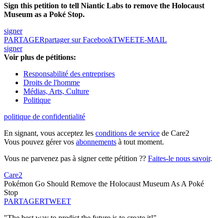
Sign this petition to tell Niantic Labs to remove the Holocaust
Museum as a Poké Stop.
signer
PARTAGER
partager sur Facebook
TWEET
E-MAIL
signer
Voir plus de pétitions:
Responsabilité des entreprises
Droits de l'homme
Médias, Arts, Culture
Politique
politique de confidentialité
En signant, vous acceptez les
conditions de service
de Care2
Vous pouvez gérer vos
abonnements
à tout moment.
Vous ne parvenez pas à signer cette pétition ??
Faites-le nous savoir
.
Care2
Pokémon Go Should Remove the Holocaust Museum As A Poké
Stop
PARTAGER
TWEET
"The best way to predict the future is to create it!"