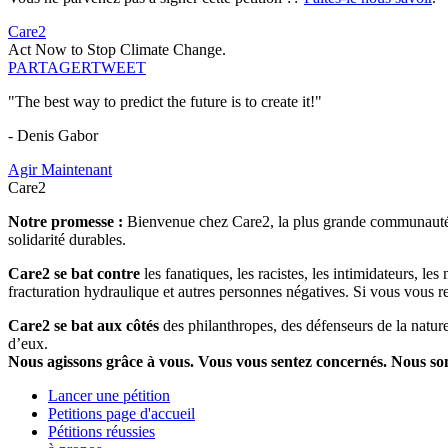
Care2
Act Now to Stop Climate Change.
PARTAGER
TWEET
"The best way to predict the future is to create it!"
- Denis Gabor
Agir Maintenant
Care2
Notre promesse :
Bienvenue chez Care2, la plus grande communauté so
solidarité durables.
Care2 se bat contre
les fanatiques, les racistes, les intimidateurs, l
fracturation hydraulique et autres personnes négatives. Si vous vous r
Care2 se bat aux côtés
des philanthropes, des défenseurs de la nature 
d’eux.
Nous agissons grâce à vous. Vous vous sentez concernés. Nous s
Lancer une pétition
Petitions page d'accueil
Pétitions réussies