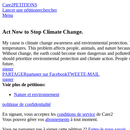
Care2
PETITIONS
Lancer une pétition
rechercher
Menu
Act Now to Stop Climate Change.
My cause is climate change awareness and environmental protection. Thi
temperatures. This problem affects people, animals, and nature because
Without change, the earth could become more dangerous and polluted. 
should prioritize environmental protection and climate action. People 
future.
signer
PARTAGER
partager sur Facebook
TWEET
E-MAIL
signer
Voir plus de pétitions:
Nature et environnement
politique de confidentialité
En signant, vous acceptez les
conditions de service
de Care2
Vous pouvez gérer vos
abonnements
à tout moment.
Vous ne parvenez pas à signer cette pétition ??
Faites-le nous savoir
.