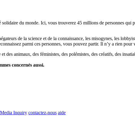
lidaire du monde. Ici, vous trouverez 45 millions de personnes qui part
es négateurs de la science et de la connaissance, les misogynes, les lobbyi
econnaissez parmi ces personnes, vous pouvez partir. Il n’y a rien pour v
et des animaux, des féministes, des polémistes, des créatifs, des insatia
ommes concernés aussi.
Media Inquiry
contactez-nous
aide