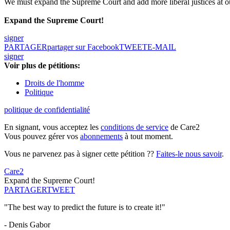
We must expand the Supreme Court and add more liberal justices at our
Expand the Supreme Court!
signer
PARTAGER
partager sur Facebook
TWEET
E-MAIL
signer
Voir plus de pétitions:
Droits de l'homme
Politique
politique de confidentialité
En signant, vous acceptez les
conditions de service
de Care2
Vous pouvez gérer vos
abonnements
à tout moment.
Vous ne parvenez pas à signer cette pétition ??
Faites-le nous savoir
.
Care2
Expand the Supreme Court!
PARTAGER
TWEET
"The best way to predict the future is to create it!"
- Denis Gabor