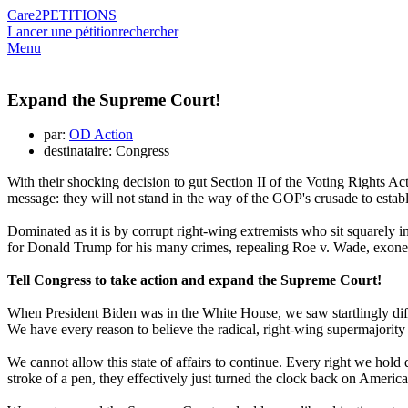
Care2
PETITIONS
Lancer une pétition
rechercher
Menu
Expand the Supreme Court!
par:
OD Action
destinataire: Congress
With their shocking decision to gut Section II of the Voting Rights Ac
message: they will not stand in the way of the GOP's crusade to establ
Dominated as it is by corrupt right-wing extremists who sit squarely i
for Donald Trump for his many crimes, repealing Roe v. Wade, exonerat
Tell Congress to take action and expand the Supreme Court!
When President Biden was in the White House, we saw startlingly diff
We have every reason to believe the radical, right-wing supermajorit
We cannot allow this state of affairs to continue. Every right we hold d
stroke of a pen, they effectively just turned the clock back on America