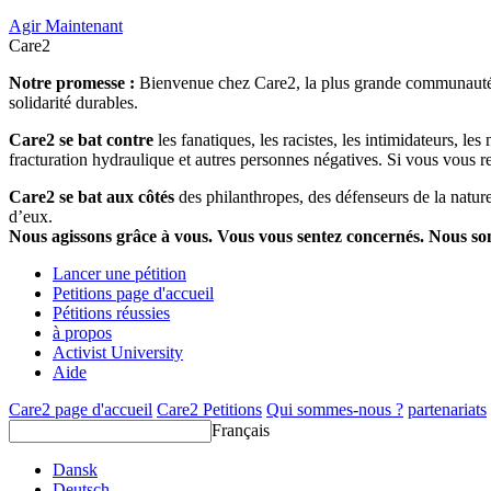
Agir Maintenant
Care2
Notre promesse :
Bienvenue chez Care2, la plus grande communauté so
solidarité durables.
Care2 se bat contre
les fanatiques, les racistes, les intimidateurs, l
fracturation hydraulique et autres personnes négatives. Si vous vous r
Care2 se bat aux côtés
des philanthropes, des défenseurs de la nature 
d’eux.
Nous agissons grâce à vous. Vous vous sentez concernés. Nous s
Lancer une pétition
Petitions page d'accueil
Pétitions réussies
à propos
Activist University
Aide
Care2 page d'accueil
Care2 Petitions
Qui sommes-nous ?
partenariats
Français
Dansk
Deutsch