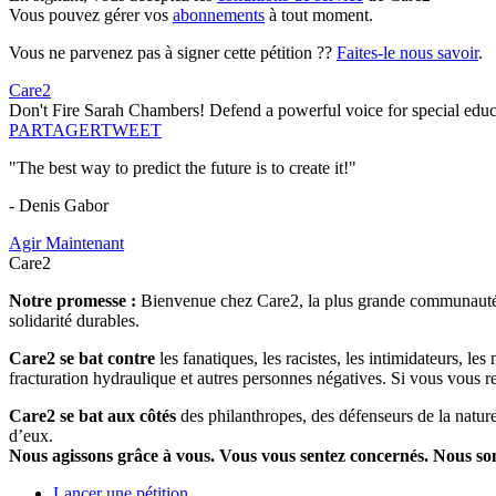
Vous pouvez gérer vos
abonnements
à tout moment.
Vous ne parvenez pas à signer cette pétition ??
Faites-le nous savoir
.
Care2
Don't Fire Sarah Chambers! Defend a powerful voice for special educ
PARTAGER
TWEET
"The best way to predict the future is to create it!"
- Denis Gabor
Agir Maintenant
Care2
Notre promesse :
Bienvenue chez Care2, la plus grande communauté so
solidarité durables.
Care2 se bat contre
les fanatiques, les racistes, les intimidateurs, l
fracturation hydraulique et autres personnes négatives. Si vous vous r
Care2 se bat aux côtés
des philanthropes, des défenseurs de la nature 
d’eux.
Nous agissons grâce à vous. Vous vous sentez concernés. Nous s
Lancer une pétition