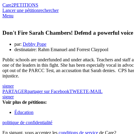
Care2
PETITIONS
Lancer une pétition
rechercher
Menu
Don't Fire Sarah Chambers! Defend a powerful voice f
par:
Debby Pope
destinataire: Rahm Emanuel and Forrest Claypool
Public schools are underfunded and under attack. Teachers and staff 
one of the leaders in this fight. She has been especially vocal in a
opt out of the PARCC Test, an accusation that Sarah denies. CPS has 
injustice.
signer
PARTAGER
partager sur Facebook
TWEET
E-MAIL
signer
Voir plus de pétitions:
Éducation
politique de confidentialité
En signant, vous acceptez les
conditions de service
de Care2