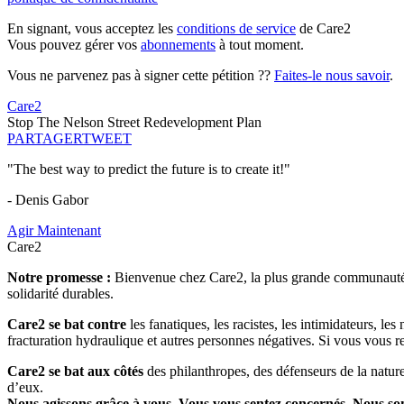
En signant, vous acceptez les
conditions de service
de Care2
Vous pouvez gérer vos
abonnements
à tout moment.
Vous ne parvenez pas à signer cette pétition ??
Faites-le nous savoir
.
Care2
Stop The Nelson Street Redevelopment Plan
PARTAGER
TWEET
"The best way to predict the future is to create it!"
- Denis Gabor
Agir Maintenant
Care2
Notre promesse :
Bienvenue chez Care2, la plus grande communauté so
solidarité durables.
Care2 se bat contre
les fanatiques, les racistes, les intimidateurs, l
fracturation hydraulique et autres personnes négatives. Si vous vous r
Care2 se bat aux côtés
des philanthropes, des défenseurs de la nature 
d’eux.
Nous agissons grâce à vous. Vous vous sentez concernés. Nous s