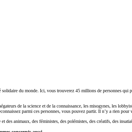
lidaire du monde. Ici, vous trouverez 45 millions de personnes qui part
es négateurs de la science et de la connaissance, les misogynes, les lobbyi
econnaissez parmi ces personnes, vous pouvez partir. Il n’y a rien pour v
et des animaux, des féministes, des polémistes, des créatifs, des insatia
ommes concernés aussi.