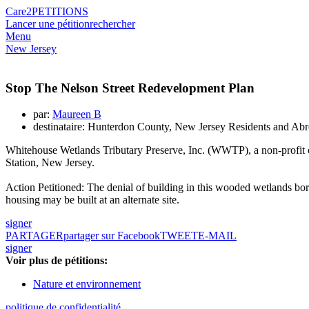
Care2
PETITIONS
Lancer une pétition
rechercher
Menu
New Jersey
Stop The Nelson Street Redevelopment Plan
par:
Maureen B
destinataire: Hunterdon County, New Jersey Residents and Ab
Whitehouse Wetlands Tributary Preserve, Inc. (WWTP), a non-profit o
Station, New Jersey.
Action Petitioned: The denial of building in this wooded wetlands bord
housing may be built at an alternate site.
signer
PARTAGER
partager sur Facebook
TWEET
E-MAIL
signer
Voir plus de pétitions:
Nature et environnement
politique de confidentialité