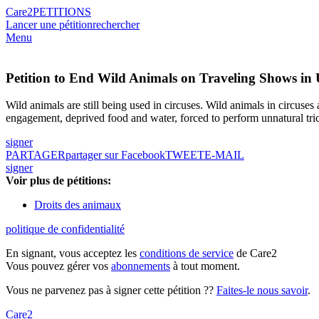
Care2
PETITIONS
Lancer une pétition
rechercher
Menu
Petition to End Wild Animals on Traveling Shows in
Wild animals are still being used in circuses. Wild animals in circuse
engagement, deprived food and water, forced to perform unnatural trick
signer
PARTAGER
partager sur Facebook
TWEET
E-MAIL
signer
Voir plus de pétitions:
Droits des animaux
politique de confidentialité
En signant, vous acceptez les
conditions de service
de Care2
Vous pouvez gérer vos
abonnements
à tout moment.
Vous ne parvenez pas à signer cette pétition ??
Faites-le nous savoir
.
Care2