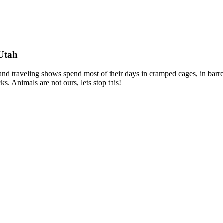
 Utah
s and traveling shows spend most of their days in cramped cages, in bar
s. Animals are not ours, lets stop this!