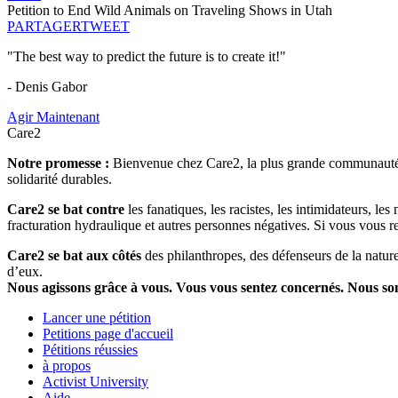
Petition to End Wild Animals on Traveling Shows in Utah
PARTAGER
TWEET
"The best way to predict the future is to create it!"
- Denis Gabor
Agir Maintenant
Care2
Notre promesse :
Bienvenue chez Care2, la plus grande communauté so
solidarité durables.
Care2 se bat contre
les fanatiques, les racistes, les intimidateurs, l
fracturation hydraulique et autres personnes négatives. Si vous vous r
Care2 se bat aux côtés
des philanthropes, des défenseurs de la nature 
d’eux.
Nous agissons grâce à vous. Vous vous sentez concernés. Nous s
Lancer une pétition
Petitions page d'accueil
Pétitions réussies
à propos
Activist University
Aide