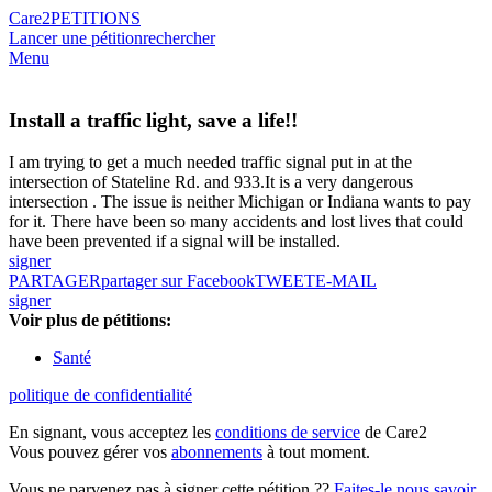
Care2
PETITIONS
Lancer une pétition
rechercher
Menu
Install a traffic light, save a life!!
I am trying to get a much needed traffic signal put in at the
intersection of Stateline Rd. and 933.It is a very dangerous
intersection . The issue is neither Michigan or Indiana wants to pay
for it. There have been so many accidents and lost lives that could
have been prevented if a signal will be installed.
signer
PARTAGER
partager sur Facebook
TWEET
E-MAIL
signer
Voir plus de pétitions:
Santé
politique de confidentialité
En signant, vous acceptez les
conditions de service
de Care2
Vous pouvez gérer vos
abonnements
à tout moment.
Vous ne parvenez pas à signer cette pétition ??
Faites-le nous savoir
.