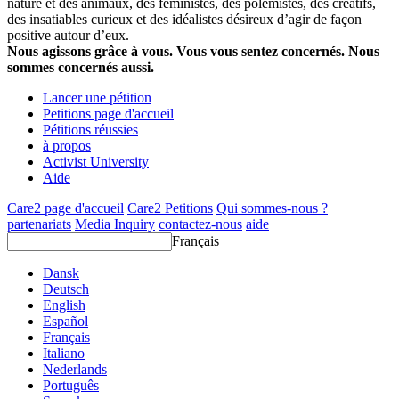
nature et des animaux, des féministes, des polémistes, des créatifs,
des insatiables curieux et des idéalistes désireux d’agir de façon
positive autour d’eux.
Nous agissons grâce à vous. Vous vous sentez concernés. Nous
sommes concernés aussi.
Lancer une pétition
Petitions page d'accueil
Pétitions réussies
à propos
Activist University
Aide
Care2 page d'accueil
Care2 Petitions
Qui sommes-nous ?
partenariats
Media Inquiry
contactez-nous
aide
Français
Dansk
Deutsch
English
Español
Français
Italiano
Nederlands
Português