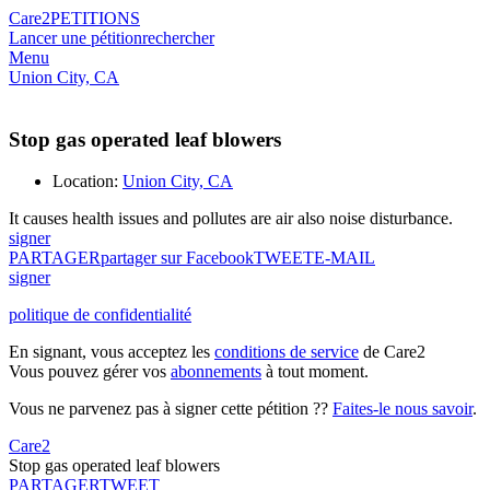
Care2
PETITIONS
Lancer une pétition
rechercher
Menu
Union City, CA
Stop gas operated leaf blowers
Location:
Union City, CA
It causes health issues and pollutes are air also noise disturbance.
signer
PARTAGER
partager sur Facebook
TWEET
E-MAIL
signer
politique de confidentialité
En signant, vous acceptez les
conditions de service
de Care2
Vous pouvez gérer vos
abonnements
à tout moment.
Vous ne parvenez pas à signer cette pétition ??
Faites-le nous savoir
.
Care2
Stop gas operated leaf blowers
PARTAGER
TWEET