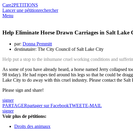
Care2
PETITIONS
Lancer une pétition
rechercher
Menu
Help Eliminate Horse Drawn Carriages in Salt Lake 
par:
Donna Pemmitt
destinataire: The City Council of Salt Lake City
Help put a stop to the inhumane cruel working conditions and sufferin
As some of you have already heard, a horse named Jerry collapsed tod
98 today). He had ropes tied arou
nd his legs so that he could be dragged
Lake City to do away with this cruel industry. Please contact the Salt 
Please sign and share!
signer
PARTAGER
partager sur Facebook
TWEET
E-MAIL
signer
Voir plus de pétitions:
Droits des animaux