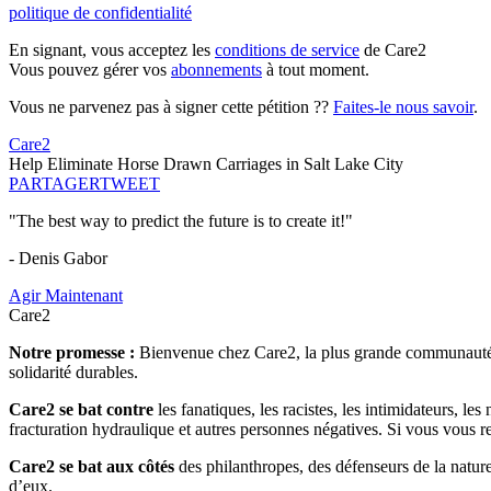
politique de confidentialité
En signant, vous acceptez les
conditions de service
de Care2
Vous pouvez gérer vos
abonnements
à tout moment.
Vous ne parvenez pas à signer cette pétition ??
Faites-le nous savoir
.
Care2
Help Eliminate Horse Drawn Carriages in Salt Lake City
PARTAGER
TWEET
"The best way to predict the future is to create it!"
- Denis Gabor
Agir Maintenant
Care2
Notre promesse :
Bienvenue chez Care2, la plus grande communauté so
solidarité durables.
Care2 se bat contre
les fanatiques, les racistes, les intimidateurs, l
fracturation hydraulique et autres personnes négatives. Si vous vous r
Care2 se bat aux côtés
des philanthropes, des défenseurs de la nature 
d’eux.