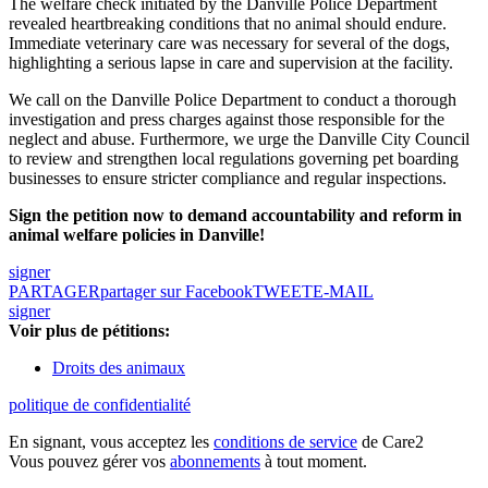
The welfare check initiated by the Danville Police Department
revealed heartbreaking conditions that no animal should endure.
Immediate veterinary care was necessary for several of the dogs,
highlighting a serious lapse in care and supervision at the facility.
We call on the Danville Police Department to conduct a thorough
investigation and press charges against those responsible for the
neglect and abuse. Furthermore, we urge the Danville City Council
to review and strengthen local regulations governing pet boarding
businesses to ensure stricter compliance and regular inspections.
Sign the petition now to demand accountability and reform in
animal welfare policies in Danville!
signer
PARTAGER
partager sur Facebook
TWEET
E-MAIL
signer
Voir plus de pétitions:
Droits des animaux
politique de confidentialité
En signant, vous acceptez les
conditions de service
de Care2
Vous pouvez gérer vos
abonnements
à tout moment.