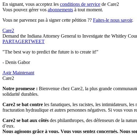
En signant, vous acceptez les
conditions de service
de Care2
Vous pouvez gérer vos
abonnements
à tout moment.
Vous ne parvenez pas à signer cette pétition ??
Faites-le nous savoir
.
Care2
Demand the Indiana Attorney General to Investigate the Whitley Coun
PARTAGER
TWEET
"The best way to predict the future is to create it!"
- Denis Gabor
Agir Maintenant
Care2
Notre promesse :
Bienvenue chez Care2, la plus grande communauté so
solidarité durables.
Care2 se bat contre
les fanatiques, les racistes, les intimidateurs, l
fracturation hydraulique et autres personnes négatives. Si vous vous r
Care2 se bat aux côtés
des philanthropes, des défenseurs de la nature 
d’eux.
Nous agissons grâce à vous. Vous vous sentez concernés. Nous s