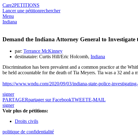
Care2
PETITIONS
Lancer une pétition
rechercher
Menu
Indiana
Demand the Indiana Attorney General to Investigate 
par:
Terrance McKinney
destinataire: Curtis Hill/Eric Holcomb,
Indiana
Discrimination has been prevalent and a common practice at the Whitle
be held accountable for the death of Tia Meyers. Tia was a 32 and a m
https://www.wndu.com/2020/09/03/indiana-state-police-investigating-
signer
PARTAGER
partager sur Facebook
TWEET
E-MAIL
signer
Voir plus de pétitions:
Droits civils
politique de confidentialité