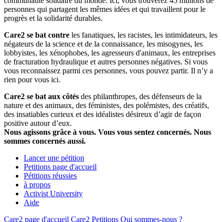
communauté solidaire du monde. Ici, vous trouverez 45 millions de
personnes qui partagent les mêmes idées et qui travaillent pour le
progrès et la solidarité durables.
Care2 se bat contre
les fanatiques, les racistes, les intimidateurs, les
négateurs de la science et de la connaissance, les misogynes, les
lobbyistes, les xénophobes, les agresseurs d'animaux, les entreprises
de fracturation hydraulique et autres personnes négatives. Si vous
vous reconnaissez parmi ces personnes, vous pouvez partir. Il n’y a
rien pour vous ici.
Care2 se bat aux côtés
des philanthropes, des défenseurs de la
nature et des animaux, des féministes, des polémistes, des créatifs,
des insatiables curieux et des idéalistes désireux d’agir de façon
positive autour d’eux.
Nous agissons grâce à vous. Vous vous sentez concernés. Nous
sommes concernés aussi.
Lancer une pétition
Petitions page d'accueil
Pétitions réussies
à propos
Activist University
Aide
Care2 page d'accueil
Care2 Petitions
Qui sommes-nous ?