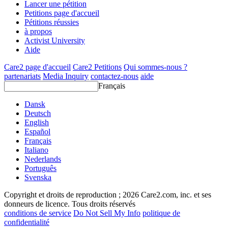
Lancer une pétition
Petitions page d'accueil
Pétitions réussies
à propos
Activist University
Aide
Care2 page d'accueil
Care2 Petitions
Qui sommes-nous ?
partenariats
Media Inquiry
contactez-nous
aide
Français
Dansk
Deutsch
English
Español
Français
Italiano
Nederlands
Português
Svenska
Copyright et droits de reproduction ; 2026 Care2.com, inc. et ses
donneurs de licence. Tous droits réservés
conditions de service
Do Not Sell My Info
politique de
confidentialité