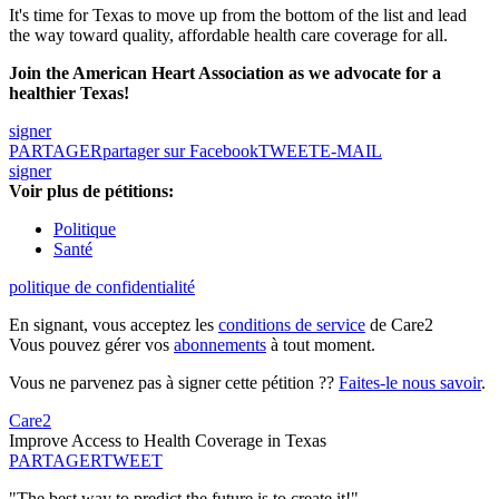
It's time for Texas to move up from the bottom of the list and lead
the way toward quality, affordable health care coverage for all.
Join the American Heart Association as we advocate for a
healthier Texas!
signer
PARTAGER
partager sur Facebook
TWEET
E-MAIL
signer
Voir plus de pétitions:
Politique
Santé
politique de confidentialité
En signant, vous acceptez les
conditions de service
de Care2
Vous pouvez gérer vos
abonnements
à tout moment.
Vous ne parvenez pas à signer cette pétition ??
Faites-le nous savoir
.
Care2
Improve Access to Health Coverage in Texas
PARTAGER
TWEET
"The best way to predict the future is to create it!"