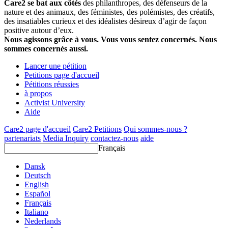
Care2 se bat aux côtés
des philanthropes, des défenseurs de la
nature et des animaux, des féministes, des polémistes, des créatifs,
des insatiables curieux et des idéalistes désireux d’agir de façon
positive autour d’eux.
Nous agissons grâce à vous. Vous vous sentez concernés. Nous
sommes concernés aussi.
Lancer une pétition
Petitions page d'accueil
Pétitions réussies
à propos
Activist University
Aide
Care2 page d'accueil
Care2 Petitions
Qui sommes-nous ?
partenariats
Media Inquiry
contactez-nous
aide
Français
Dansk
Deutsch
English
Español
Français
Italiano
Nederlands