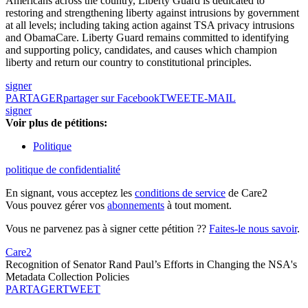
Americans across the country, Liberty Guard is dedicated to
restoring and strengthening liberty against intrusions by government
at all levels; including taking action against TSA privacy intrusions
and ObamaCare. Liberty Guard remains committed to identifying
and supporting policy, candidates, and causes which champion
liberty and return our country to constitutional principles.
signer
PARTAGER
partager sur Facebook
TWEET
E-MAIL
signer
Voir plus de pétitions:
Politique
politique de confidentialité
En signant, vous acceptez les
conditions de service
de Care2
Vous pouvez gérer vos
abonnements
à tout moment.
Vous ne parvenez pas à signer cette pétition ??
Faites-le nous savoir
.
Care2
Recognition of Senator Rand Paul’s Efforts in Changing the NSA's
Metadata Collection Policies
PARTAGER
TWEET