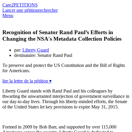
Care2
PETITIONS
Lancer une pétition
rechercher
Menu
Recognition of Senator Rand Paul’s Efforts in
Changing the NSA's Metadata Collection Policies
par:
Liberty Guard
destinataire: Senator Rand Paul
To preserve and protect the US Constitution and the Bill of Rights
for Americans.
lire la lettre de la pétition ▾
Liberty Guard stands with Rand Paul and his colleagues by
thwarting the unwarranted interjection of government surveillance in
our day-to-day lives. Through his liberty-minded efforts, the Senate
of the United States let key provisions to expire May 31, 2015.
Formed in 2009 by Bob Barr, and supported by over 115,000