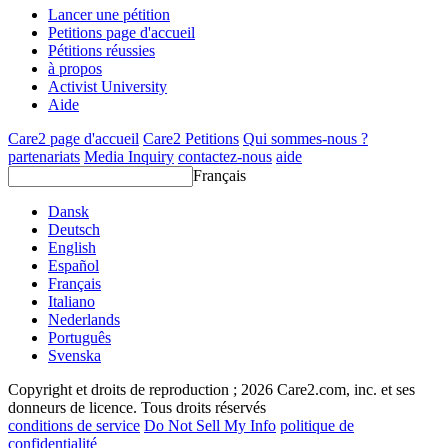
Lancer une pétition
Petitions page d'accueil
Pétitions réussies
à propos
Activist University
Aide
Care2 page d'accueil
Care2 Petitions
Qui sommes-nous ?
partenariats
Media Inquiry
contactez-nous
aide
Français
Dansk
Deutsch
English
Español
Français
Italiano
Nederlands
Português
Svenska
Copyright et droits de reproduction ; 2026 Care2.com, inc. et ses
donneurs de licence. Tous droits réservés
conditions de service
Do Not Sell My Info
politique de
confidentialité