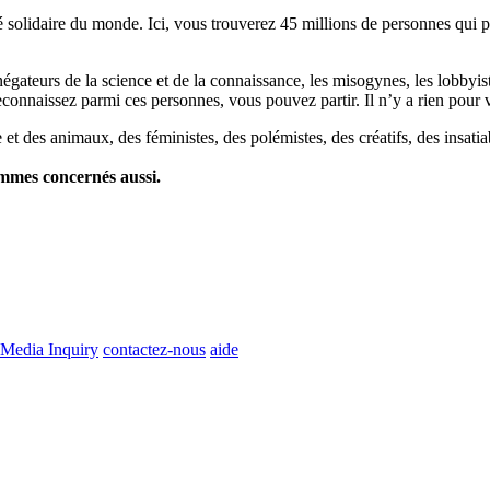
lidaire du monde. Ici, vous trouverez 45 millions de personnes qui part
es négateurs de la science et de la connaissance, les misogynes, les lobbyi
econnaissez parmi ces personnes, vous pouvez partir. Il n’y a rien pour v
et des animaux, des féministes, des polémistes, des créatifs, des insatia
ommes concernés aussi.
Media Inquiry
contactez-nous
aide