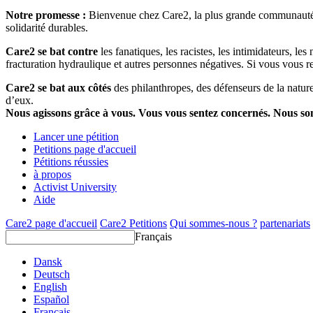
Notre promesse :
Bienvenue chez Care2, la plus grande communauté so
solidarité durables.
Care2 se bat contre
les fanatiques, les racistes, les intimidateurs, l
fracturation hydraulique et autres personnes négatives. Si vous vous r
Care2 se bat aux côtés
des philanthropes, des défenseurs de la nature 
d’eux.
Nous agissons grâce à vous. Vous vous sentez concernés. Nous s
Lancer une pétition
Petitions page d'accueil
Pétitions réussies
à propos
Activist University
Aide
Care2 page d'accueil
Care2 Petitions
Qui sommes-nous ?
partenariats
Français
Dansk
Deutsch
English
Español
Français