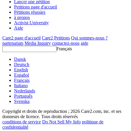
Lancer une pétition
Petitions page d'accueil
Pétitions réussies
à propos
Activist University
Aide
Care2 page d'accueil
Care2 Petitions
Qui sommes-nous ?
partenariats
Media Inquiry
contactez-nous
aide
Français
Dansk
Deutsch
English
Español
Français
Italiano
Nederlands
Português
Svenska
Copyright et droits de reproduction ; 2026 Care2.com, inc. et ses
donneurs de licence. Tous droits réservés
conditions de service
Do Not Sell My Info
politique de
confidentialité