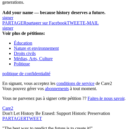
generations.
Add your name — because history deserves a future.
signer
PARTAGER
partager sur Facebook
TWEET
E-MAIL
signer
Voir plus de pétitions:
Éducation
Nature et environnement
Droits civils
Médias, Arts, Culture
Politique
politique de confidentialité
En signant, vous acceptez les
conditions de service
de Care2
Vous pouvez gérer vos
abonnements
à tout moment.
Vous ne parvenez pas à signer cette pétition ??
Faites-le nous savoir
.
Care2
Don't Let History Be Erased: Support Historic Preservation
PARTAGER
TWEET
"The best way to predict the future is to create it!"