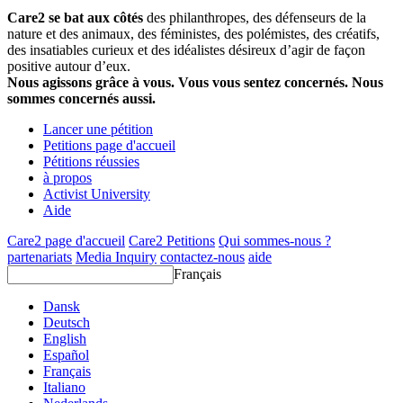
Care2 se bat aux côtés
des philanthropes, des défenseurs de la
nature et des animaux, des féministes, des polémistes, des créatifs,
des insatiables curieux et des idéalistes désireux d’agir de façon
positive autour d’eux.
Nous agissons grâce à vous. Vous vous sentez concernés. Nous
sommes concernés aussi.
Lancer une pétition
Petitions page d'accueil
Pétitions réussies
à propos
Activist University
Aide
Care2 page d'accueil
Care2 Petitions
Qui sommes-nous ?
partenariats
Media Inquiry
contactez-nous
aide
Français
Dansk
Deutsch
English
Español
Français
Italiano