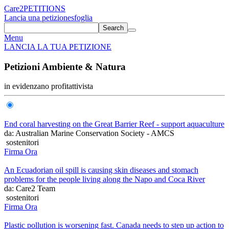
Care2
PETITIONS
Lancia una petizione
sfoglia
Search
Menu
LANCIA LA TUA PETIZIONE
Petizioni Ambiente & Natura
in evidenza
no profit
attivista
End coral harvesting on the Great Barrier Reef - support aquaculture
da: Australian Marine Conservation Society - AMCS
sostenitori
Firma Ora
An Ecuadorian oil spill is causing skin diseases and stomach
problems for the people living along the Napo and Coca River
da: Care2 Team
sostenitori
Firma Ora
Plastic pollution is worsening fast. Canada needs to step up action to