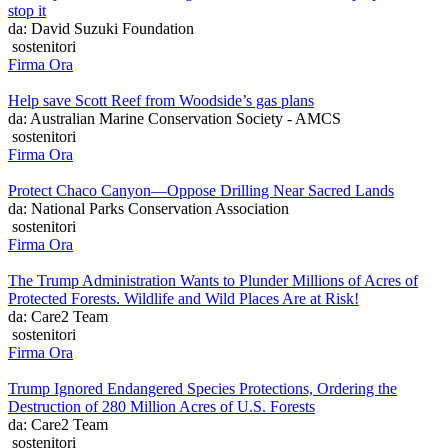
stop it
da: David Suzuki Foundation
sostenitori
Firma Ora
Help save Scott Reef from Woodside’s gas plans
da: Australian Marine Conservation Society - AMCS
sostenitori
Firma Ora
Protect Chaco Canyon—Oppose Drilling Near Sacred Lands
da: National Parks Conservation Association
sostenitori
Firma Ora
The Trump Administration Wants to Plunder Millions of Acres of
Protected Forests. Wildlife and Wild Places Are at Risk!
da: Care2 Team
sostenitori
Firma Ora
Trump Ignored Endangered Species Protections, Ordering the
Destruction of 280 Million Acres of U.S. Forests
da: Care2 Team
sostenitori