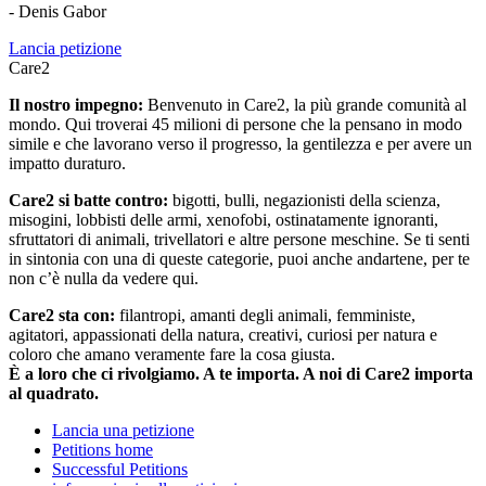
- Denis Gabor
Lancia petizione
Care2
Il nostro impegno:
Benvenuto in Care2, la più grande comunità al
mondo. Qui troverai 45 milioni di persone che la pensano in modo
simile e che lavorano verso il progresso, la gentilezza e per avere un
impatto duraturo.
Care2 si batte contro:
bigotti, bulli, negazionisti della scienza,
misogini, lobbisti delle armi, xenofobi, ostinatamente ignoranti,
sfruttatori di animali, trivellatori e altre persone meschine. Se ti senti
in sintonia con una di queste categorie, puoi anche andartene, per te
non c’è nulla da vedere qui.
Care2 sta con:
filantropi, amanti degli animali, femministe,
agitatori, appassionati della natura, creativi, curiosi per natura e
coloro che amano veramente fare la cosa giusta.
È a loro che ci rivolgiamo. A te importa. A noi di Care2 importa
al quadrato.
Lancia una petizione
Petitions home
Successful Petitions