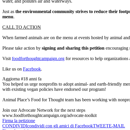
water, and pollutes air and waterways.
Just as
the environmental community strives to reduce their footp
menu
.
CALL TO ACTION
When farmed animals are on the menu at events hosted by animal and 
Please take action by
signing and sharing this petition
encouraging n
Visit
foodforthoughtcampaign.org
for resources to help organizations
Like us on
Facebook
.
Aggiorna #1
8 anni fa
You helped us urge nonprofits to adopt animal- and earth-friendly menu
with existing vegan policies have endorsed our program!
Animal Place’s Food for Thought team has been working with nonprof
Join our Advocate Network for the next steps
www.foodforthoughtcampaign.org/advocate-toolkit
Firma la petizione
CONDIVIDI
condividi con gli amici di Facebook
TWEET
E-MAIL