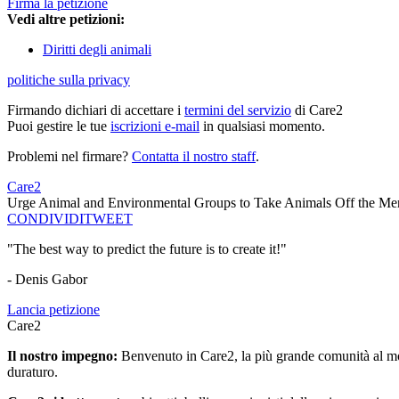
Firma la petizione
Vedi altre petizioni:
Diritti degli animali
politiche sulla privacy
Firmando dichiari di accettare i
termini del servizio
di Care2
Puoi gestire le tue
iscrizioni e-mail
in qualsiasi momento.
Problemi nel firmare?
Contatta il nostro staff
.
Care2
Urge Animal and Environmental Groups to Take Animals Off the M
CONDIVIDI
TWEET
"The best way to predict the future is to create it!"
- Denis Gabor
Lancia petizione
Care2
Il nostro impegno:
Benvenuto in Care2, la più grande comunità al mon
duraturo.