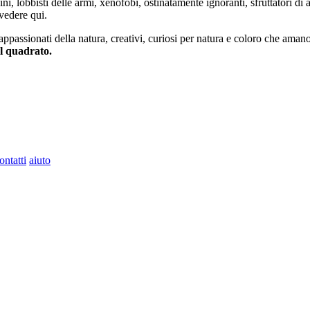
ini, lobbisti delle armi, xenofobi, ostinatamente ignoranti, sfruttatori di 
vedere qui.
 appassionati della natura, creativi, curiosi per natura e coloro che aman
al quadrato.
ontatti
aiuto