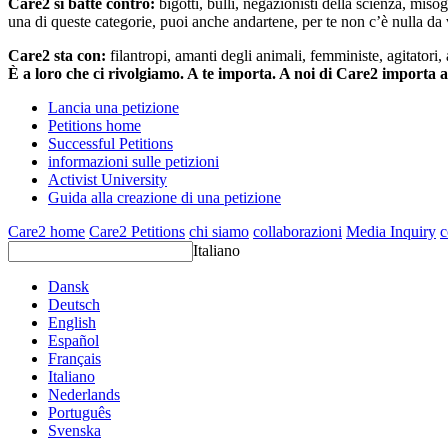
Care2 si batte contro:
bigotti, bulli, negazionisti della scienza, misog
una di queste categorie, puoi anche andartene, per te non c’è nulla da 
Care2 sta con:
filantropi, amanti degli animali, femministe, agitatori,
È a loro che ci rivolgiamo. A te importa. A noi di Care2 importa 
Lancia una petizione
Petitions home
Successful Petitions
informazioni sulle petizioni
Activist University
Guida alla creazione di una petizione
Care2 home
Care2 Petitions
chi siamo
collaborazioni
Media Inquiry
c
Italiano
Dansk
Deutsch
English
Español
Français
Italiano
Nederlands
Português
Svenska