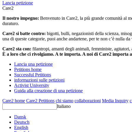
Lancia petizione
Care2
Il nostro impegno:
Benvenuto in Care2, la più grande comunità al mon
duraturo.
Care2 si batte contro:
bigotti, bulli, negazionisti della scienza, misog
una di queste categorie, puoi anche andartene, per te non c’è nulla da 
Care2 sta con:
filantropi, amanti degli animali, femministe, agitatori,
È a loro che ci rivolgiamo. A te importa. A noi di Care2 importa 
Lancia una petizione
Petitions home
Successful Petitions
informazioni sulle petizioni
Activist University
Guida alla creazione di una petizione
Care2 home
Care2 Petitions
chi siamo
collaborazioni
Media Inquiry
c
Italiano
Dansk
Deutsch
English