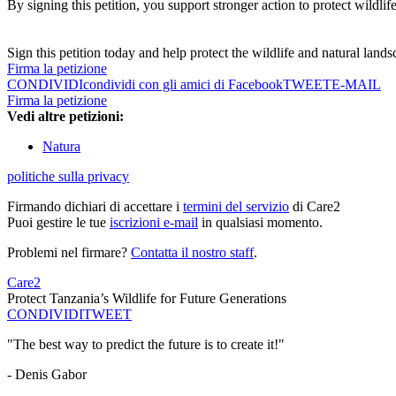
By signing this petition, you support stronger action to protect wildli
Sign this petition today and help protect the wildlife and natural land
Firma la petizione
CONDIVIDI
condividi con gli amici di Facebook
TWEET
E-MAIL
Firma la petizione
Vedi altre petizioni:
Natura
politiche sulla privacy
Firmando dichiari di accettare i
termini del servizio
di Care2
Puoi gestire le tue
iscrizioni e-mail
in qualsiasi momento.
Problemi nel firmare?
Contatta il nostro staff
.
Care2
Protect Tanzania’s Wildlife for Future Generations
CONDIVIDI
TWEET
"The best way to predict the future is to create it!"
- Denis Gabor