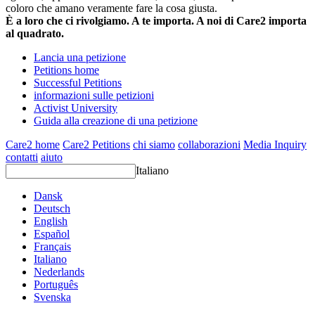
coloro che amano veramente fare la cosa giusta.
È a loro che ci rivolgiamo. A te importa. A noi di Care2 importa
al quadrato.
Lancia una petizione
Petitions home
Successful Petitions
informazioni sulle petizioni
Activist University
Guida alla creazione di una petizione
Care2 home
Care2 Petitions
chi siamo
collaborazioni
Media Inquiry
contatti
aiuto
Italiano
Dansk
Deutsch
English
Español
Français
Italiano
Nederlands
Português
Svenska