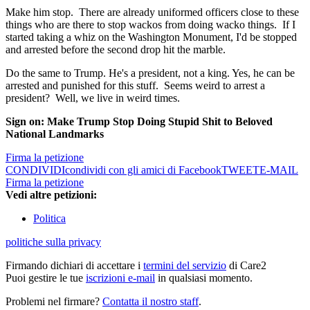
Make him stop. There are already uniformed officers close to these
things who are there to stop wackos from doing wacko things. If I
started taking a whiz on the Washington Monument, I'd be stopped
and arrested before the second drop hit the marble.
Do the same to Trump. He's a president, not a king. Yes, he can be
arrested and punished for this stuff. Seems weird to arrest a
president? Well, we live in weird times.
Sign on: Make Trump Stop Doing Stupid Shit to Beloved
National Landmarks
Firma la petizione
CONDIVIDI
condividi con gli amici di Facebook
TWEET
E-MAIL
Firma la petizione
Vedi altre petizioni:
Politica
politiche sulla privacy
Firmando dichiari di accettare i
termini del servizio
di Care2
Puoi gestire le tue
iscrizioni e-mail
in qualsiasi momento.
Problemi nel firmare?
Contatta il nostro staff
.