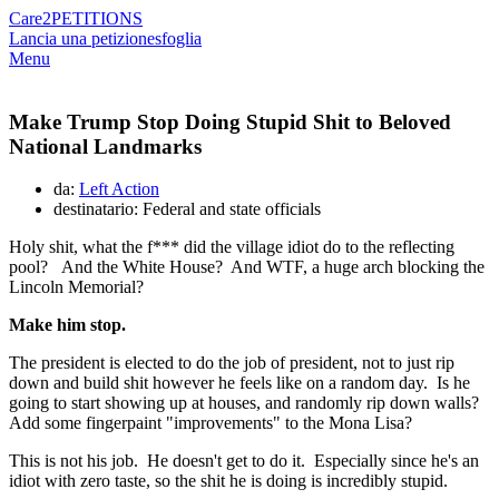
Care2
PETITIONS
Lancia una petizione
sfoglia
Menu
Make Trump Stop Doing Stupid Shit to Beloved
National Landmarks
da:
Left Action
destinatario: Federal and state officials
Holy shit, what the f*** did the village idiot do to the reflecting
pool? And the White House? And WTF, a huge arch blocking the
Lincoln Memorial?
Make him stop.
The president is elected to do the job of president, not to just rip
down and build shit however he feels like on a random day. Is he
going to start showing up at houses, and randomly rip down walls?
Add some fingerpaint "improvements" to the Mona Lisa?
This is not his job. He doesn't get to do it. Especially since he's an
idiot with zero taste, so the shit he is doing is incredibly stupid.