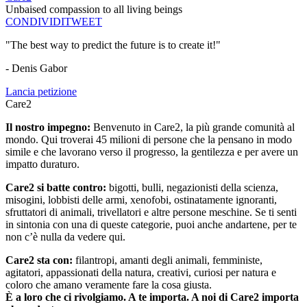
Unbaised compassion to all living beings
CONDIVIDI
TWEET
"The best way to predict the future is to create it!"
- Denis Gabor
Lancia petizione
Care2
Il nostro impegno:
Benvenuto in Care2, la più grande comunità al
mondo. Qui troverai 45 milioni di persone che la pensano in modo
simile e che lavorano verso il progresso, la gentilezza e per avere un
impatto duraturo.
Care2 si batte contro:
bigotti, bulli, negazionisti della scienza,
misogini, lobbisti delle armi, xenofobi, ostinatamente ignoranti,
sfruttatori di animali, trivellatori e altre persone meschine. Se ti senti
in sintonia con una di queste categorie, puoi anche andartene, per te
non c’è nulla da vedere qui.
Care2 sta con:
filantropi, amanti degli animali, femministe,
agitatori, appassionati della natura, creativi, curiosi per natura e
coloro che amano veramente fare la cosa giusta.
È a loro che ci rivolgiamo. A te importa. A noi di Care2 importa