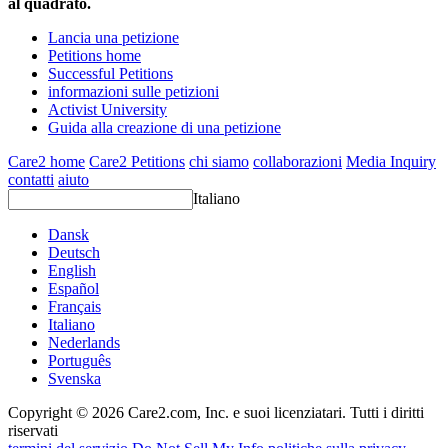
al quadrato.
Lancia una petizione
Petitions home
Successful Petitions
informazioni sulle petizioni
Activist University
Guida alla creazione di una petizione
Care2 home
Care2 Petitions
chi siamo
collaborazioni
Media Inquiry
contatti
aiuto
Italiano
Dansk
Deutsch
English
Español
Français
Italiano
Nederlands
Português
Svenska
Copyright © 2026 Care2.com, Inc. e suoi licenziatari. Tutti i diritti
riservati