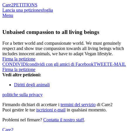
Care2
PETITIONS
Lancia una petizione
sfoglia
Menu
Unbaised compassion to all living beings
For a better world and compassionate world. We must genuinely
respect and show true compassion towards all living beings which
includes innocent animals, we have to adapt Vegan lifestyle.
Firma la petizione
CONDIVIDI
condividi con gli amici di Facebook
TWEET
E-MAIL
Firma la petizione
Vedi altre petizioni:
Diritti degli animali
politiche sulla privacy
Firmando dichiari di accettare i
termini del servizio
di Care2
Puoi gestire le tue
iscrizioni e-mail
in qualsiasi momento.
Problemi nel firmare?
Contatta il nostro staff
.
Care2