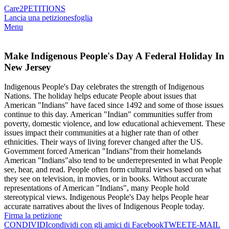
Care2
PETITIONS
Lancia una petizione
sfoglia
Menu
Make Indigenous People's Day A Federal Holiday In
New Jersey
Indigenous People's Day celebrates the strength of Indigenous
Nations. The holiday helps educate People about issues that
American "Indians" have faced since 1492 and some of those issues
continue to this day. American "Indian" communities suffer from
poverty, domestic violence, and low educational achievement. These
issues impact their communities at a higher rate than of other
ethnicities. Their ways of living forever changed after the US.
Government forced American "Indians"from their homelands
American "Indians"also tend to be underrepresented in what People
see, hear, and read. People often form cultural views based on what
they see on television, in movies, or in books. Without accurate
representations of American "Indians", many People hold
stereotypical views. Indigenous People's Day helps People hear
accurate narratives about the lives of Indigenous People today.
Firma la petizione
CONDIVIDI
condividi con gli amici di Facebook
TWEET
E-MAIL