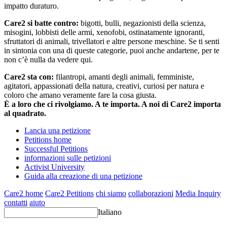
impatto duraturo.
Care2 si batte contro:
bigotti, bulli, negazionisti della scienza,
misogini, lobbisti delle armi, xenofobi, ostinatamente ignoranti,
sfruttatori di animali, trivellatori e altre persone meschine. Se ti senti
in sintonia con una di queste categorie, puoi anche andartene, per te
non c’è nulla da vedere qui.
Care2 sta con:
filantropi, amanti degli animali, femministe,
agitatori, appassionati della natura, creativi, curiosi per natura e
coloro che amano veramente fare la cosa giusta.
È a loro che ci rivolgiamo. A te importa. A noi di Care2 importa
al quadrato.
Lancia una petizione
Petitions home
Successful Petitions
informazioni sulle petizioni
Activist University
Guida alla creazione di una petizione
Care2 home
Care2 Petitions
chi siamo
collaborazioni
Media Inquiry
contatti
aiuto
Italiano