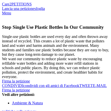
Care2
PETITIONS
Lancia una petizione
sfoglia
Menu
Stop Single Use Plastic Bottles In Our Community
Single-use plastic bottles are used every day and often thrown away
instead of recycled. This creates a lot of plastic waste that pollutes
land and water and harms animals and the environment. Many
students and families use plastic bottles because they are easy to buy,
but they cause long-term damage to our planet.
We want our community to reduce plastic waste by encouraging
refillable water bottles and adding more water refill stations in
schools and public places. By doing this, we can reduce plastic
pollution, protect the environment, and create healthier habits for
everyone.
Firma la petizione
CONDIVIDI
condividi con gli amici di Facebook
TWEET
E-MAIL
Firma la petizione
Vedi altre petizioni:
Ambiente & Natura