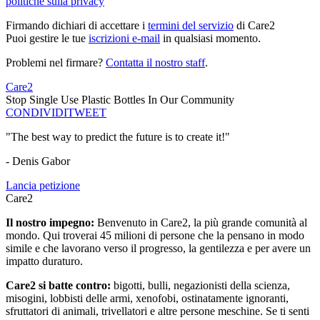
politiche sulla privacy
Firmando dichiari di accettare i
termini del servizio
di Care2
Puoi gestire le tue
iscrizioni e-mail
in qualsiasi momento.
Problemi nel firmare?
Contatta il nostro staff
.
Care2
Stop Single Use Plastic Bottles In Our Community
CONDIVIDI
TWEET
"The best way to predict the future is to create it!"
- Denis Gabor
Lancia petizione
Care2
Il nostro impegno:
Benvenuto in Care2, la più grande comunità al
mondo. Qui troverai 45 milioni di persone che la pensano in modo
simile e che lavorano verso il progresso, la gentilezza e per avere un
impatto duraturo.
Care2 si batte contro:
bigotti, bulli, negazionisti della scienza,
misogini, lobbisti delle armi, xenofobi, ostinatamente ignoranti,
sfruttatori di animali, trivellatori e altre persone meschine. Se ti senti