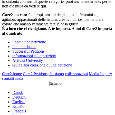
in sintonia con una di queste categorie, puoi anche andartene, per te
non c’è nulla da vedere qui.
Care2 sta con:
filantropi, amanti degli animali, femministe,
agitatori, appassionati della natura, creativi, curiosi per natura e
coloro che amano veramente fare la cosa giusta.
È a loro che ci rivolgiamo. A te importa. A noi di Care2 importa
al quadrato.
Lancia una petizione
Petitions home
Successful Petitions
informazioni sulle petizioni
Activist University
Guida alla creazione di una petizione
Care2 home
Care2 Petitions
chi siamo
collaborazioni
Media Inquiry
contatti
aiuto
Italiano
Dansk
Deutsch
English
Español
Français