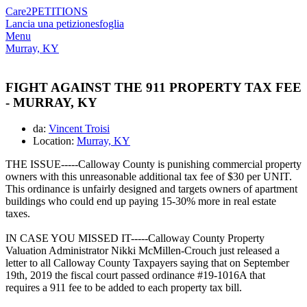
Care2
PETITIONS
Lancia una petizione
sfoglia
Menu
Murray, KY
FIGHT AGAINST THE 911 PROPERTY TAX FEE
- MURRAY, KY
da:
Vincent Troisi
Location:
Murray, KY
THE ISSUE-----Calloway County is punishing commercial property
owners with this unreasonable additional tax fee of $30 per UNIT.
This ordinance is unfairly designed and targets owners of apartment
buildings who could end up paying 15-30% more in real estate
taxes.
IN CASE YOU MISSED IT-----Calloway County Property
Valuation Administrator Nikki McMillen-Crouch just released a
letter to all Calloway County Taxpayers saying that on September
19th, 2019 the fiscal court passed ordinance #19-1016A that
requires a 911 fee to be added to each property tax bill.