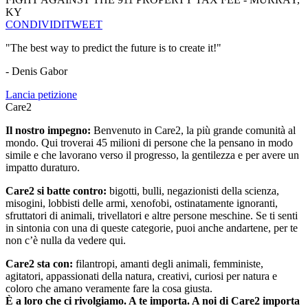
KY
CONDIVIDI
TWEET
"The best way to predict the future is to create it!"
- Denis Gabor
Lancia petizione
Care2
Il nostro impegno:
Benvenuto in Care2, la più grande comunità al
mondo. Qui troverai 45 milioni di persone che la pensano in modo
simile e che lavorano verso il progresso, la gentilezza e per avere un
impatto duraturo.
Care2 si batte contro:
bigotti, bulli, negazionisti della scienza,
misogini, lobbisti delle armi, xenofobi, ostinatamente ignoranti,
sfruttatori di animali, trivellatori e altre persone meschine. Se ti senti
in sintonia con una di queste categorie, puoi anche andartene, per te
non c’è nulla da vedere qui.
Care2 sta con:
filantropi, amanti degli animali, femministe,
agitatori, appassionati della natura, creativi, curiosi per natura e
coloro che amano veramente fare la cosa giusta.
È a loro che ci rivolgiamo. A te importa. A noi di Care2 importa