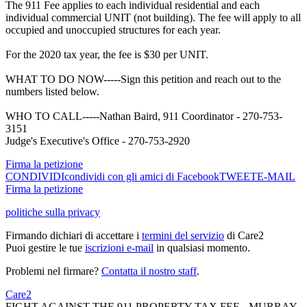
The 911 Fee applies to each individual residential and each
individual commercial UNIT (not building). The fee will apply to all
occupied and unoccupied structures for each year.
For the 2020 tax year, the fee is $30 per UNIT.
WHAT TO DO NOW-----Sign this petition and reach out to the
numbers listed below.
WHO TO CALL-----Nathan Baird, 911 Coordinator - 270-753-
3151
Judge's Executive's Office - 270-753-2920
Firma la petizione
CONDIVIDI
condividi con gli amici di Facebook
TWEET
E-MAIL
Firma la petizione
politiche sulla privacy
Firmando dichiari di accettare i
termini del servizio
di Care2
Puoi gestire le tue
iscrizioni e-mail
in qualsiasi momento.
Problemi nel firmare?
Contatta il nostro staff
.
Care2
FIGHT AGAINST THE 911 PROPERTY TAX FEE - MURRAY,