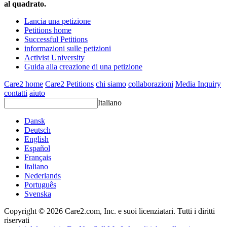
al quadrato.
Lancia una petizione
Petitions home
Successful Petitions
informazioni sulle petizioni
Activist University
Guida alla creazione di una petizione
Care2 home
Care2 Petitions
chi siamo
collaborazioni
Media Inquiry
contatti
aiuto
Italiano
Dansk
Deutsch
English
Español
Français
Italiano
Nederlands
Português
Svenska
Copyright © 2026 Care2.com, Inc. e suoi licenziatari. Tutti i diritti
riservati