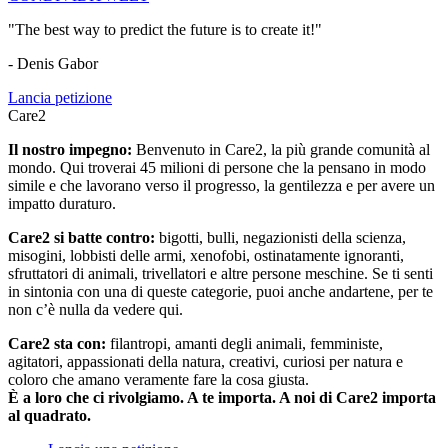
"The best way to predict the future is to create it!"
- Denis Gabor
Lancia petizione
Care2
Il nostro impegno:
Benvenuto in Care2, la più grande comunità al
mondo. Qui troverai 45 milioni di persone che la pensano in modo
simile e che lavorano verso il progresso, la gentilezza e per avere un
impatto duraturo.
Care2 si batte contro:
bigotti, bulli, negazionisti della scienza,
misogini, lobbisti delle armi, xenofobi, ostinatamente ignoranti,
sfruttatori di animali, trivellatori e altre persone meschine. Se ti senti
in sintonia con una di queste categorie, puoi anche andartene, per te
non c’è nulla da vedere qui.
Care2 sta con:
filantropi, amanti degli animali, femministe,
agitatori, appassionati della natura, creativi, curiosi per natura e
coloro che amano veramente fare la cosa giusta.
È a loro che ci rivolgiamo. A te importa. A noi di Care2 importa
al quadrato.