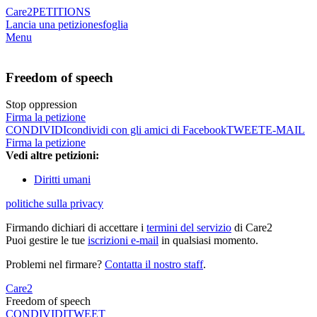
Care2
PETITIONS
Lancia una petizione
sfoglia
Menu
Freedom of speech
Stop oppression
Firma la petizione
CONDIVIDI
condividi con gli amici di Facebook
TWEET
E-MAIL
Firma la petizione
Vedi altre petizioni:
Diritti umani
politiche sulla privacy
Firmando dichiari di accettare i
termini del servizio
di Care2
Puoi gestire le tue
iscrizioni e-mail
in qualsiasi momento.
Problemi nel firmare?
Contatta il nostro staff
.
Care2
Freedom of speech
CONDIVIDI
TWEET