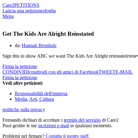
Care2
PETITIONS
Lancia una petizione
sfoglia
Menu
Get The Kids Are Alright Reinstated
da:
Hannah Bronholc
Sign this to show ABC we want The Kids Are Alright reinstated/ren
Firma la petizione
CONDIVIDI
condividi con gli amici di Facebook
TWEET
E-MAIL
Firma la petizione
Vedi altre petizioni:
Responsabilità dell'impresa
Media, Arti, Cultura
politiche sulla privacy
Firmando dichiari di accettare i
termini del servizio
di Care2
Puoi gestire le tue
iscrizioni e-mail
in qualsiasi momento.
Problemi nel firmare?
Contatta il nostro staff
.