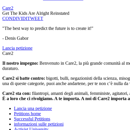
Care2
Get The Kids Are Alright Reinstated
CONDIVIDI
TWEET
"The best way to predict the future is to create it!"
- Denis Gabor
Lancia petizione
Care2
Il nostro impegno:
Benvenuto in Care2, la più grande comunità al mon
duraturo.
Care2 si batte contro:
bigotti, bulli, negazionisti della scienza, misog
una di queste categorie, puoi anche andartene, per te non c’è nulla da 
Care2 sta con:
filantropi, amanti degli animali, femministe, agitatori,
È a loro che ci rivolgiamo. A te importa. A noi di Care2 importa 
Lancia una petizione
Petitions home
Successful Petitions
informazioni sulle petizioni
Activist University