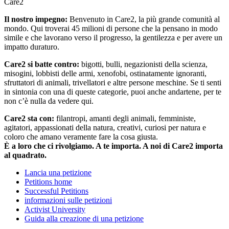
Care2
Il nostro impegno:
Benvenuto in Care2, la più grande comunità al
mondo. Qui troverai 45 milioni di persone che la pensano in modo
simile e che lavorano verso il progresso, la gentilezza e per avere un
impatto duraturo.
Care2 si batte contro:
bigotti, bulli, negazionisti della scienza,
misogini, lobbisti delle armi, xenofobi, ostinatamente ignoranti,
sfruttatori di animali, trivellatori e altre persone meschine. Se ti senti
in sintonia con una di queste categorie, puoi anche andartene, per te
non c’è nulla da vedere qui.
Care2 sta con:
filantropi, amanti degli animali, femministe,
agitatori, appassionati della natura, creativi, curiosi per natura e
coloro che amano veramente fare la cosa giusta.
È a loro che ci rivolgiamo. A te importa. A noi di Care2 importa
al quadrato.
Lancia una petizione
Petitions home
Successful Petitions
informazioni sulle petizioni
Activist University
Guida alla creazione di una petizione