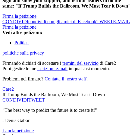
Sign and show your support, and tell our leaders to do the
same: "If Trump Builds the Ballroom, We Must Tear it Down"
Firma la petizione
CONDIVIDI
condividi con gli amici di Facebook
TWEET
E-MAIL
Firma la petizione
Vedi altre petizioni:
Politica
politiche sulla privacy
Firmando dichiari di accettare i
termini del servizio
di Care2
Puoi gestire le tue
iscrizioni e-mail
in qualsiasi momento.
Problemi nel firmare?
Contatta il nostro staff
.
Care2
If Trump Builds the Ballroom, We Must Tear it Down
CONDIVIDI
TWEET
"The best way to predict the future is to create it!"
- Denis Gabor
Lancia petizione