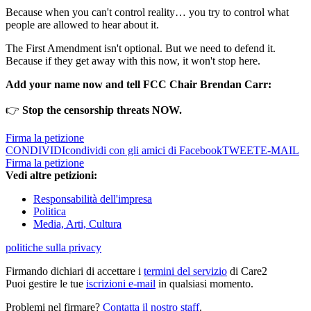
Because when you can't control reality… you try to control what
people are allowed to hear about it.
The First Amendment isn't optional. But we need to defend it.
Because if they get away with this now, it won't stop here.
Add your name now and tell FCC Chair Brendan Carr:
👉
Stop the censorship threats NOW.
Firma la petizione
CONDIVIDI
condividi con gli amici di Facebook
TWEET
E-MAIL
Firma la petizione
Vedi altre petizioni:
Responsabilità dell'impresa
Politica
Media, Arti, Cultura
politiche sulla privacy
Firmando dichiari di accettare i
termini del servizio
di Care2
Puoi gestire le tue
iscrizioni e-mail
in qualsiasi momento.
Problemi nel firmare?
Contatta il nostro staff
.