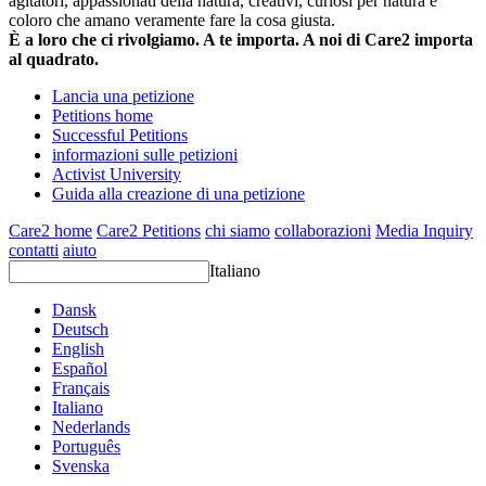
agitatori, appassionati della natura, creativi, curiosi per natura e
coloro che amano veramente fare la cosa giusta.
È a loro che ci rivolgiamo. A te importa. A noi di Care2 importa
al quadrato.
Lancia una petizione
Petitions home
Successful Petitions
informazioni sulle petizioni
Activist University
Guida alla creazione di una petizione
Care2 home
Care2 Petitions
chi siamo
collaborazioni
Media Inquiry
contatti
aiuto
Italiano
Dansk
Deutsch
English
Español
Français
Italiano
Nederlands
Português
Svenska