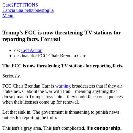
Care2
PETITIONS
Lancia una petizione
sfoglia
Menu
Trump's FCC is now threatening TV stations for
reporting facts. For real
da:
Left Action
destinatario: FCC Chair Brendan Carr
The FCC is now threatening TV stations for reporting facts.
Seriously.
FCC Chair Brendan Carr is
warning
broadcasters that if they air
"fake news" about the war with Iran—meaning anything that
doesn't match Trump's rosy spin—they could face consequences
when their licenses come up for renewal.
Let that sink in. The government is threatening to punish news
outlets for reporting the truth.
It's censorship.
This isn't a gray area. This isn't complicated.