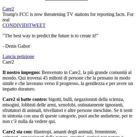
Care2
Trump's FCC is now threatening TV stations for reporting facts. For
real
CONDIVIDI
TWEET
"The best way to predict the future is to create it!"
- Denis Gabor
Lancia petizione
Care2
Il nostro impegno:
Benvenuto in Care2, la più grande comunità al
mondo. Qui troverai 45 milioni di persone che la pensano in modo
simile e che lavorano verso il progresso, la gentilezza e per avere un
impatto duraturo.
Care2 si batte contro:
bigotti, bulli, negazionisti della scienza,
misogini, lobbisti delle armi, xenofobi, ostinatamente ignoranti,
sfruttatori di animali, trivellatori e altre persone meschine. Se ti senti
in sintonia con una di queste categorie, puoi anche andartene, per te
non c’è nulla da vedere qui.
Care2 sta con:
filantropi, amanti degli animali, femministe,