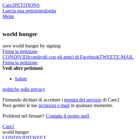
Care2
PETITIONS
Lancia una petizione
sfoglia
Menu
world hunger
save world hunger by signing
Firma la petizione
CONDIVIDI
condividi con gli amici di Facebook
TWEET
E-MAIL
Firma la petizione
Vedi altre petizioni:
Salute
politiche sulla privacy
Firmando dichiari di accettare i
termini del servizio
di Care2
Puoi gestire le tue
iscrizioni e-mail
in qualsiasi momento.
Problemi nel firmare?
Contatta il nostro staff
.
Care2
world hunger
CONDIVIDI
TWEET