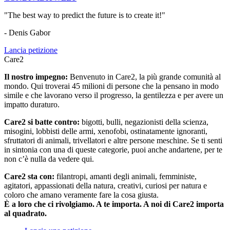
"The best way to predict the future is to create it!"
- Denis Gabor
Lancia petizione
Care2
Il nostro impegno:
Benvenuto in Care2, la più grande comunità al
mondo. Qui troverai 45 milioni di persone che la pensano in modo
simile e che lavorano verso il progresso, la gentilezza e per avere un
impatto duraturo.
Care2 si batte contro:
bigotti, bulli, negazionisti della scienza,
misogini, lobbisti delle armi, xenofobi, ostinatamente ignoranti,
sfruttatori di animali, trivellatori e altre persone meschine. Se ti senti
in sintonia con una di queste categorie, puoi anche andartene, per te
non c’è nulla da vedere qui.
Care2 sta con:
filantropi, amanti degli animali, femministe,
agitatori, appassionati della natura, creativi, curiosi per natura e
coloro che amano veramente fare la cosa giusta.
È a loro che ci rivolgiamo. A te importa. A noi di Care2 importa
al quadrato.