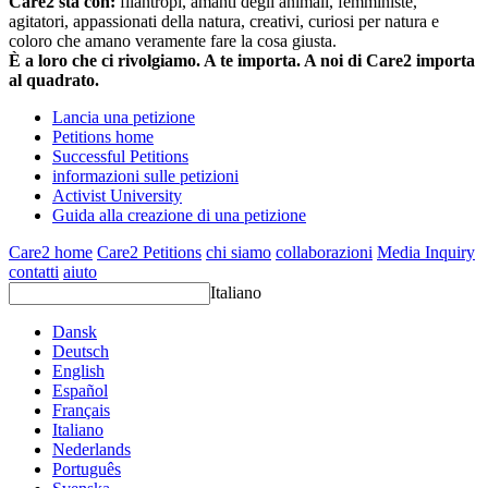
Care2 sta con:
filantropi, amanti degli animali, femministe,
agitatori, appassionati della natura, creativi, curiosi per natura e
coloro che amano veramente fare la cosa giusta.
È a loro che ci rivolgiamo. A te importa. A noi di Care2 importa
al quadrato.
Lancia una petizione
Petitions home
Successful Petitions
informazioni sulle petizioni
Activist University
Guida alla creazione di una petizione
Care2 home
Care2 Petitions
chi siamo
collaborazioni
Media Inquiry
contatti
aiuto
Italiano
Dansk
Deutsch
English
Español
Français
Italiano
Nederlands
Português