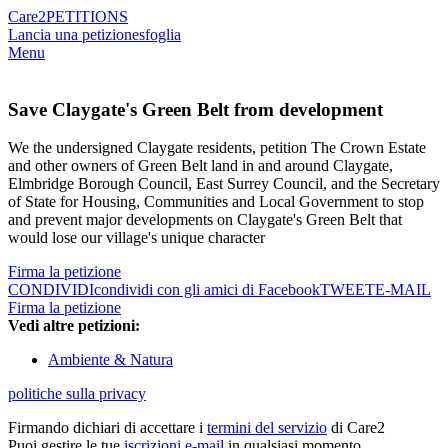
Care2
PETITIONS
Lancia una petizione
sfoglia
Menu
Save Claygate's Green Belt from development
We the undersigned Claygate residents, petition The Crown Estate
and other owners of Green Belt land in and around Claygate,
Elmbridge Borough Council, East Surrey Council, and the Secretary
of State for Housing, Communities and Local Government to stop
and prevent major developments on Claygate's Green Belt that
would lose our village's unique character
Firma la petizione
CONDIVIDI
condividi con gli amici di Facebook
TWEET
E-MAIL
Firma la petizione
Vedi altre petizioni:
Ambiente & Natura
politiche sulla privacy
Firmando dichiari di accettare i
termini del servizio
di Care2
Puoi gestire le tue
iscrizioni e-mail
in qualsiasi momento.