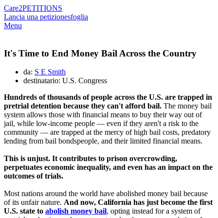
Care2
PETITIONS
Lancia una petizione
sfoglia
Menu
It's Time to End Money Bail Across the Country
da:
S E Smith
destinatario: U.S. Congress
Hundreds of thousands of people across the U.S. are trapped in
pretrial detention because they can't afford bail.
The money bail
system allows those with financial means to buy their way out of
jail, while low-income people — even if they aren't a risk to the
community — are trapped at the mercy of high bail costs, predatory
lending from bail bondspeople, and their limited financial means.
This is unjust. It contributes to prison overcrowding,
perpetuates economic inequality, and even has an impact on the
outcomes of trials.
Most nations around the world have abolished money bail because
of its unfair nature.
And now, California has just become the first
U.S. state to
abolish money bail
, opting instead for a system of