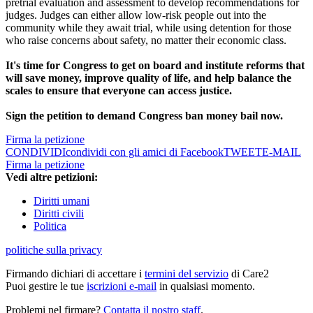
pretrial evaluation and assessment to develop recommendations for
judges. Judges can either allow low-risk people out into the
community while they await trial, while using detention for those
who raise concerns about safety, no matter their economic class.
It's time for Congress to get on board and institute reforms that
will save money, improve quality of life, and help balance the
scales to ensure that everyone can access justice.
Sign the petition to demand Congress ban money bail now.
Firma la petizione
CONDIVIDI
condividi con gli amici di Facebook
TWEET
E-MAIL
Firma la petizione
Vedi altre petizioni:
Diritti umani
Diritti civili
Politica
politiche sulla privacy
Firmando dichiari di accettare i
termini del servizio
di Care2
Puoi gestire le tue
iscrizioni e-mail
in qualsiasi momento.
Problemi nel firmare?
Contatta il nostro staff
.