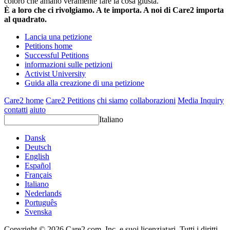
coloro che amano veramente fare la cosa giusta.
È a loro che ci rivolgiamo. A te importa. A noi di Care2 importa
al quadrato.
Lancia una petizione
Petitions home
Successful Petitions
informazioni sulle petizioni
Activist University
Guida alla creazione di una petizione
Care2 home
Care2 Petitions
chi siamo
collaborazioni
Media Inquiry
contatti
aiuto
Italiano
Dansk
Deutsch
English
Español
Français
Italiano
Nederlands
Português
Svenska
Copyright © 2026 Care2.com, Inc. e suoi licenziatari. Tutti i diritti