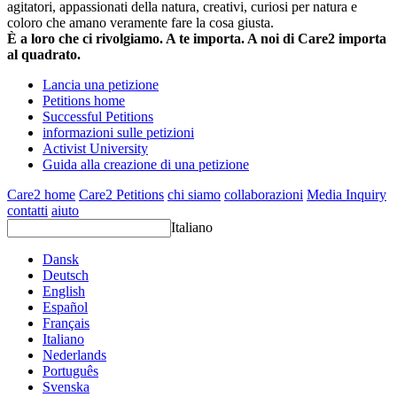
agitatori, appassionati della natura, creativi, curiosi per natura e
coloro che amano veramente fare la cosa giusta.
È a loro che ci rivolgiamo. A te importa. A noi di Care2 importa
al quadrato.
Lancia una petizione
Petitions home
Successful Petitions
informazioni sulle petizioni
Activist University
Guida alla creazione di una petizione
Care2 home
Care2 Petitions
chi siamo
collaborazioni
Media Inquiry
contatti
aiuto
Italiano
Dansk
Deutsch
English
Español
Français
Italiano
Nederlands
Português
Svenska