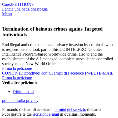
Care2
PETITIONS
Lancia una petizione
sfoglia
Menu
Termination of heinous crimes agains Targeted
Individuals
End illegal and criminal act and privacy invasion by criminals who
is responsible and took part in this COINTELPRO, Counter
Intelligence Program-based worldwide crime, also to end the
establishment of the A.I managed, complete surveillance controlled
society called New World Order.
Firma la petizione
CONDIVIDI
condividi con gli amici di Facebook
TWEET
E-MAIL
Firma la petizione
Vedi altre petizioni:
Diritti umani
politiche sulla privacy
Firmando dichiari di accettare i
termini del servizio
di Care2
Puoi gestire le tue
iscrizioni e-mail
in qualsiasi momento.