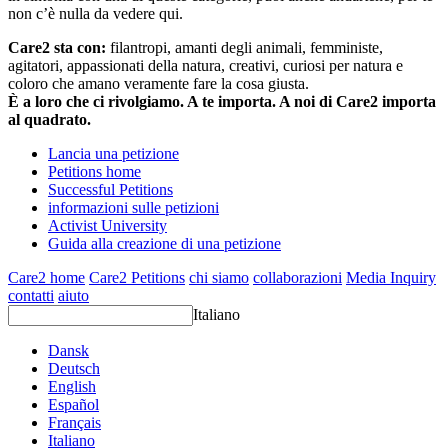
non c’è nulla da vedere qui.
Care2 sta con:
filantropi, amanti degli animali, femministe,
agitatori, appassionati della natura, creativi, curiosi per natura e
coloro che amano veramente fare la cosa giusta.
È a loro che ci rivolgiamo. A te importa. A noi di Care2 importa
al quadrato.
Lancia una petizione
Petitions home
Successful Petitions
informazioni sulle petizioni
Activist University
Guida alla creazione di una petizione
Care2 home
Care2 Petitions
chi siamo
collaborazioni
Media Inquiry
contatti
aiuto
Italiano
Dansk
Deutsch
English
Español
Français
Italiano