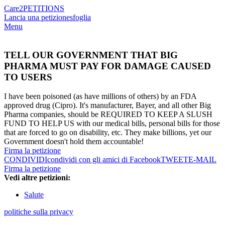
Care2
PETITIONS
Lancia una petizione
sfoglia
Menu
TELL OUR GOVERNMENT THAT BIG
PHARMA MUST PAY FOR DAMAGE CAUSED
TO USERS
I have been poisoned (as have millions of others) by an FDA
approved drug (Cipro). It's manufacturer, Bayer, and all other Big
Pharma companies, should be REQUIRED TO KEEP A SLUSH
FUND TO HELP US with our medical bills, personal bills for those
that are forced to go on disability, etc. They make billions, yet our
Government doesn't hold them accountable!
Firma la petizione
CONDIVIDI
condividi con gli amici di Facebook
TWEET
E-MAIL
Firma la petizione
Vedi altre petizioni:
Salute
politiche sulla privacy