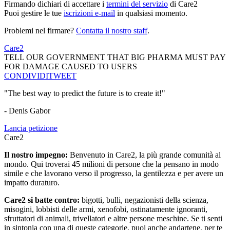
Firmando dichiari di accettare i
termini del servizio
di Care2
Puoi gestire le tue
iscrizioni e-mail
in qualsiasi momento.
Problemi nel firmare?
Contatta il nostro staff
.
Care2
TELL OUR GOVERNMENT THAT BIG PHARMA MUST PAY
FOR DAMAGE CAUSED TO USERS
CONDIVIDI
TWEET
"The best way to predict the future is to create it!"
- Denis Gabor
Lancia petizione
Care2
Il nostro impegno:
Benvenuto in Care2, la più grande comunità al
mondo. Qui troverai 45 milioni di persone che la pensano in modo
simile e che lavorano verso il progresso, la gentilezza e per avere un
impatto duraturo.
Care2 si batte contro:
bigotti, bulli, negazionisti della scienza,
misogini, lobbisti delle armi, xenofobi, ostinatamente ignoranti,
sfruttatori di animali, trivellatori e altre persone meschine. Se ti senti
in sintonia con una di queste categorie, puoi anche andartene, per te