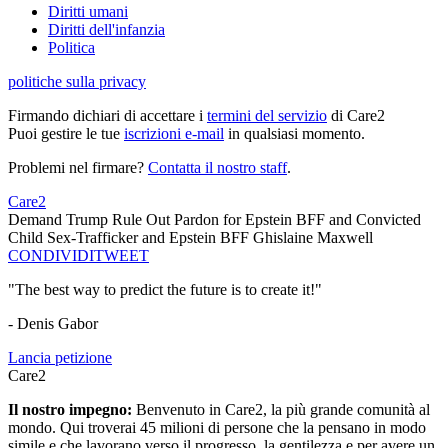
Diritti umani
Diritti dell'infanzia
Politica
politiche sulla privacy
Firmando dichiari di accettare i
termini del servizio
di Care2
Puoi gestire le tue
iscrizioni e-mail
in qualsiasi momento.
Problemi nel firmare?
Contatta il nostro staff
.
Care2
Demand Trump Rule Out Pardon for Epstein BFF and Convicted
Child Sex-Trafficker and Epstein BFF Ghislaine Maxwell
CONDIVIDI
TWEET
"The best way to predict the future is to create it!"
- Denis Gabor
Lancia petizione
Care2
Il nostro impegno:
Benvenuto in Care2, la più grande comunità al
mondo. Qui troverai 45 milioni di persone che la pensano in modo
simile e che lavorano verso il progresso, la gentilezza e per avere un