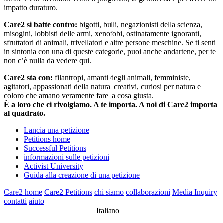
impatto duraturo.
Care2 si batte contro:
bigotti, bulli, negazionisti della scienza,
misogini, lobbisti delle armi, xenofobi, ostinatamente ignoranti,
sfruttatori di animali, trivellatori e altre persone meschine. Se ti senti
in sintonia con una di queste categorie, puoi anche andartene, per te
non c’è nulla da vedere qui.
Care2 sta con:
filantropi, amanti degli animali, femministe,
agitatori, appassionati della natura, creativi, curiosi per natura e
coloro che amano veramente fare la cosa giusta.
È a loro che ci rivolgiamo. A te importa. A noi di Care2 importa
al quadrato.
Lancia una petizione
Petitions home
Successful Petitions
informazioni sulle petizioni
Activist University
Guida alla creazione di una petizione
Care2 home
Care2 Petitions
chi siamo
collaborazioni
Media Inquiry
contatti
aiuto
Italiano