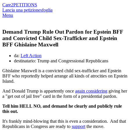
Care2
PETITIONS
Lancia una petizione
sfoglia
Menu
Demand Trump Rule Out Pardon for Epstein BFF
and Convicted Child Sex-Trafficker and Epstein
BFF Ghislaine Maxwell
da:
Left Action
destinatario: Trump and Congressional Republicans
Ghislaine Maxwell is a convicted child sex-trafficker and Epstein
BFF who reportedly helped arrange all kinds of atrocities on Epstein
Island.
And Donald Trump is appartently once
again considering
giving her
a "get out of jail free" card in the form of a presidential pardon.
Tell him HELL NO, and demand he clearly and publicly rule
this out.
It's frankly mind-blowing that this is even a consideration. And that
Republicans in Congress are ready to
support
the move.