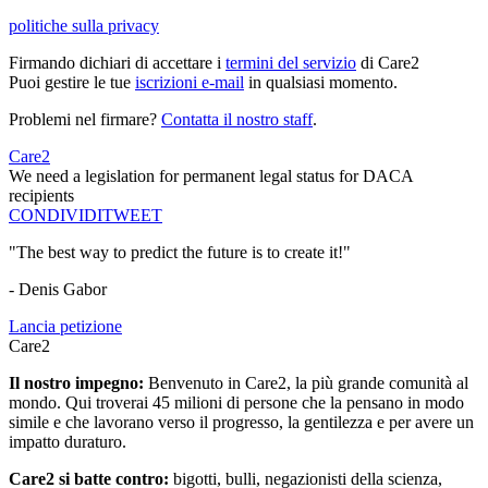
politiche sulla privacy
Firmando dichiari di accettare i
termini del servizio
di Care2
Puoi gestire le tue
iscrizioni e-mail
in qualsiasi momento.
Problemi nel firmare?
Contatta il nostro staff
.
Care2
We need a legislation for permanent legal status for DACA
recipients
CONDIVIDI
TWEET
"The best way to predict the future is to create it!"
- Denis Gabor
Lancia petizione
Care2
Il nostro impegno:
Benvenuto in Care2, la più grande comunità al
mondo. Qui troverai 45 milioni di persone che la pensano in modo
simile e che lavorano verso il progresso, la gentilezza e per avere un
impatto duraturo.
Care2 si batte contro:
bigotti, bulli, negazionisti della scienza,