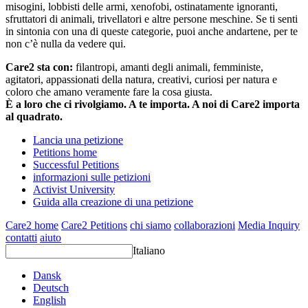
misogini, lobbisti delle armi, xenofobi, ostinatamente ignoranti,
sfruttatori di animali, trivellatori e altre persone meschine. Se ti senti
in sintonia con una di queste categorie, puoi anche andartene, per te
non c’è nulla da vedere qui.
Care2 sta con:
filantropi, amanti degli animali, femministe,
agitatori, appassionati della natura, creativi, curiosi per natura e
coloro che amano veramente fare la cosa giusta.
È a loro che ci rivolgiamo. A te importa. A noi di Care2 importa
al quadrato.
Lancia una petizione
Petitions home
Successful Petitions
informazioni sulle petizioni
Activist University
Guida alla creazione di una petizione
Care2 home
Care2 Petitions
chi siamo
collaborazioni
Media Inquiry
contatti
aiuto
Italiano
Dansk
Deutsch
English