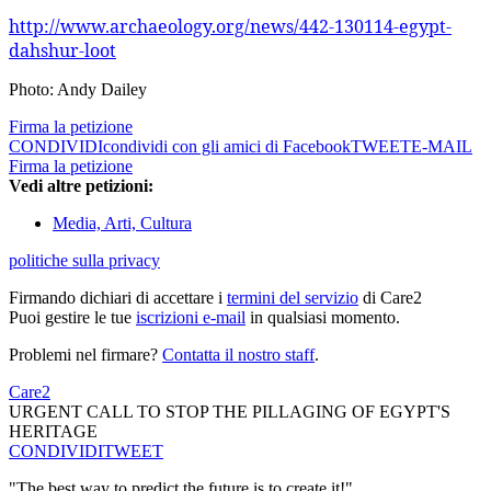
http://www.archaeology.org/news/442-130114-egypt-
dahshur-loot
Photo: Andy Dailey
Firma la petizione
CONDIVIDI
condividi con gli amici di Facebook
TWEET
E-MAIL
Firma la petizione
Vedi altre petizioni:
Media, Arti, Cultura
politiche sulla privacy
Firmando dichiari di accettare i
termini del servizio
di Care2
Puoi gestire le tue
iscrizioni e-mail
in qualsiasi momento.
Problemi nel firmare?
Contatta il nostro staff
.
Care2
URGENT CALL TO STOP THE PILLAGING OF EGYPT'S
HERITAGE
CONDIVIDI
TWEET
"The best way to predict the future is to create it!"