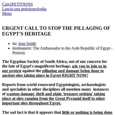
Care2
PETITIONS
Lancia una petizione
sfoglia
Menu
URGENT CALL TO STOP THE PILLAGING OF
EGYPT'S HERITAGE
da:
Jean Smith
destinatario: The Ambassador to the Arab Republic of Egypt -
Pretoria
The Egyptian Society of South Africa, out of our concern for
the fate of Egypt's magnificent heritage,
ask you to join us in
our protest
against the
pillaging and damage being done to
ancient sites taking place in Egypt RIGHT NOW!
Reports from world renowned Egyptologists, archaeologists
and specialists in other disciplines all mention many instances
of
wanton damage, theft and plain 'treasure seeking' taking
place at sites ranging from the Great Pyramid itself to other
important sites throughout Egypt.
The sad fact is that it appears that
little or nothing is being done