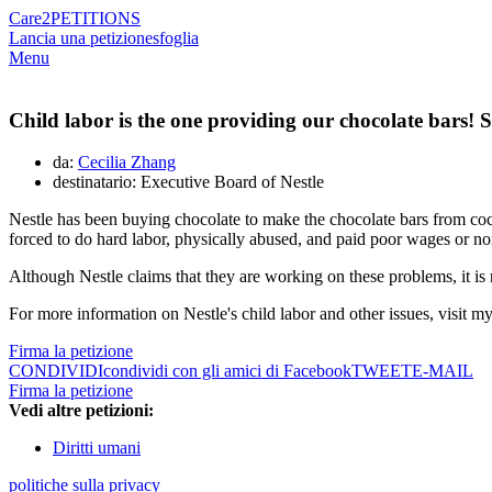
Care2
PETITIONS
Lancia una petizione
sfoglia
Menu
Child labor is the one providing our chocolate bars! 
da:
Cecilia Zhang
destinatario: Executive Board of Nestle
Nestle has been buying chocolate to make the chocolate bars from cocoa
forced to do hard labor, physically abused, and paid poor wages or no
Although Nestle claims that they are working on these problems, it is no
For more information on Nestle's child labor and other issues, visit m
Firma la petizione
CONDIVIDI
condividi con gli amici di Facebook
TWEET
E-MAIL
Firma la petizione
Vedi altre petizioni:
Diritti umani
politiche sulla privacy