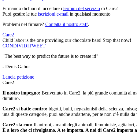
Firmando dichiari di accettare i
termini del servizio
di Care2
Puoi gestire le tue
iscrizioni e-mail
in qualsiasi momento.
Problemi nel firmare?
Contatta il nostro staff
.
Care2
Child labor is the one providing our chocolate bars! Stop that now!
CONDIVIDI
TWEET
"The best way to predict the future is to create it!"
- Denis Gabor
Lancia petizione
Care2
Il nostro impegno:
Benvenuto in Care2, la più grande comunità al mon
duraturo.
Care2 si batte contro:
bigotti, bulli, negazionisti della scienza, misog
una di queste categorie, puoi anche andartene, per te non c’è nulla da 
Care2 sta con:
filantropi, amanti degli animali, femministe, agitatori,
È a loro che ci rivolgiamo. A te importa. A noi di Care2 importa 