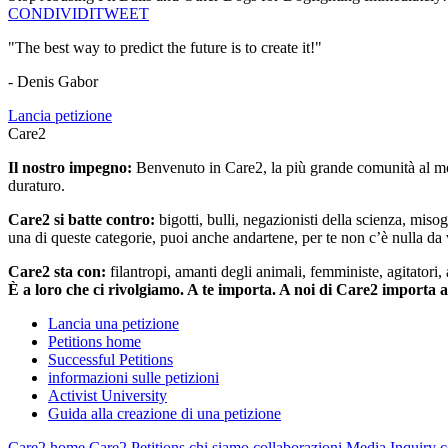
CONDIVIDI
TWEET
"The best way to predict the future is to create it!"
- Denis Gabor
Lancia petizione
Care2
Il nostro impegno:
Benvenuto in Care2, la più grande comunità al mon
duraturo.
Care2 si batte contro:
bigotti, bulli, negazionisti della scienza, misog
una di queste categorie, puoi anche andartene, per te non c’è nulla da 
Care2 sta con:
filantropi, amanti degli animali, femministe, agitatori,
È a loro che ci rivolgiamo. A te importa. A noi di Care2 importa 
Lancia una petizione
Petitions home
Successful Petitions
informazioni sulle petizioni
Activist University
Guida alla creazione di una petizione
Care2 home
Care2 Petitions
chi siamo
collaborazioni
Media Inquiry
c