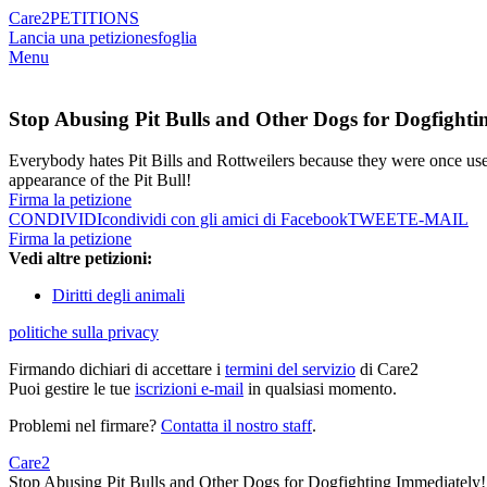
Care2
PETITIONS
Lancia una petizione
sfoglia
Menu
Stop Abusing Pit Bulls and Other Dogs for Dogfighti
Everybody hates Pit Bills and Rottweilers because they were once use
appearance of the Pit Bull!
Firma la petizione
CONDIVIDI
condividi con gli amici di Facebook
TWEET
E-MAIL
Firma la petizione
Vedi altre petizioni:
Diritti degli animali
politiche sulla privacy
Firmando dichiari di accettare i
termini del servizio
di Care2
Puoi gestire le tue
iscrizioni e-mail
in qualsiasi momento.
Problemi nel firmare?
Contatta il nostro staff
.
Care2
Stop Abusing Pit Bulls and Other Dogs for Dogfighting Immediately!