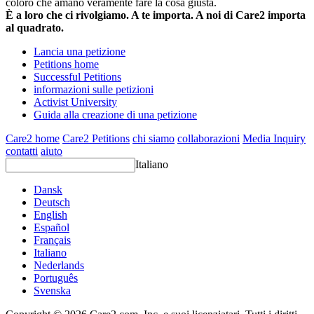
coloro che amano veramente fare la cosa giusta.
È a loro che ci rivolgiamo. A te importa. A noi di Care2 importa
al quadrato.
Lancia una petizione
Petitions home
Successful Petitions
informazioni sulle petizioni
Activist University
Guida alla creazione di una petizione
Care2 home
Care2 Petitions
chi siamo
collaborazioni
Media Inquiry
contatti
aiuto
Italiano
Dansk
Deutsch
English
Español
Français
Italiano
Nederlands
Português
Svenska