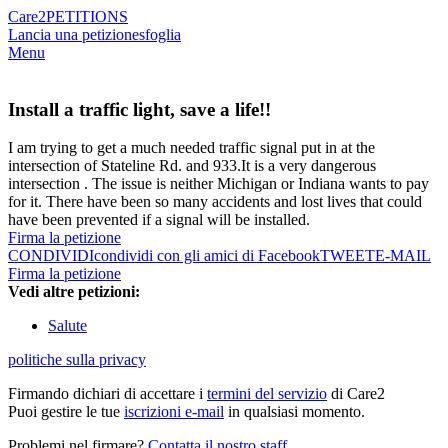
Care2
PETITIONS
Lancia una petizione
sfoglia
Menu
Install a traffic light, save a life!!
I am trying to get a much needed traffic signal put in at the
intersection of Stateline Rd. and 933.It is a very dangerous
intersection . The issue is neither Michigan or Indiana wants to pay
for it. There have been so many accidents and lost lives that could
have been prevented if a signal will be installed.
Firma la petizione
CONDIVIDI
condividi con gli amici di Facebook
TWEET
E-MAIL
Firma la petizione
Vedi altre petizioni:
Salute
politiche sulla privacy
Firmando dichiari di accettare i
termini del servizio
di Care2
Puoi gestire le tue
iscrizioni e-mail
in qualsiasi momento.
Problemi nel firmare?
Contatta il nostro staff
.