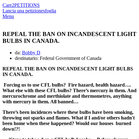
Care2
PETITIONS
Lancia una petizione
sfoglia
Menu
REPEAL THE BAN ON INCANDESCENT LIGHT
BULBS IN CANADA.
da:
Bobby D
destinatario: Federal Government of Canada
REPEAL THE BAN ON INCANDESCENT LIGHT BULBS
IN CANADA.
Forcing us to use CFL bulbs? Fire hazard, health hazard….
What else with these CFL bulbs? There’s mercury in them. And
mercurochrome and merthiolate and thermometres, anything
with mercury in them. All banned…
There’s been incidences where these bulbs have been smoking,
throwing out sparks and flames. What if I and/or others hadn't
been home when these happened? Would our houses burned
down!?!