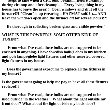
'Steps to take when a CFL bulb breaks.....Before cleanup,
during cleanup and after cleanup'.....
Every living thing in my
house has to leave the area!?! Open windows and shut off the
furnace!?! "Clean" it up (wearing a HAZMAT suit!?!).... AND
leave the windows open and the furnace off for several hours!?!
Be thorough in collecting broken glass and visible powder.”
WHAT IS THIS POWDER!?! SOME OTHER KIND OF
TOXIN!?!
From what I’ve read, these bulbs are not supposed to be
enclosed in anything. I have Swedish balls/globes in my kitchen
and pole lamps/globe light fixtures and other assorted covered
light fixtures in my house.
Does the government expect me to replace all the fixtures in
my house?!
Is the government going to help me pay to have all these fixtures
replaced!?!
From what I’ve read, these bulbs are not supposed to be
used outside ‘in the weather’. What about the light outside my
front door? What about the light outside my back door?