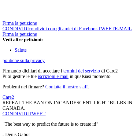
Firma la petizione
CONDIVIDI
condividi con gli amici di Facebook
TWEET
E-MAIL
Firma la petizione
Vedi altre petizioni:
Salute
politiche sulla privacy
Firmando dichiari di accettare i
termini del servizio
di Care2
Puoi gestire le tue
iscrizioni e-mail
in qualsiasi momento.
Problemi nel firmare?
Contatta il nostro staff
.
Care2
REPEAL THE BAN ON INCANDESCENT LIGHT BULBS IN
CANADA.
CONDIVIDI
TWEET
"The best way to predict the future is to create it!"
- Denis Gabor