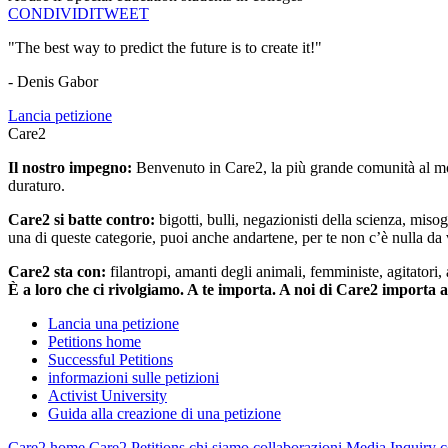
CONDIVIDI
TWEET
"The best way to predict the future is to create it!"
- Denis Gabor
Lancia petizione
Care2
Il nostro impegno:
Benvenuto in Care2, la più grande comunità al mon
duraturo.
Care2 si batte contro:
bigotti, bulli, negazionisti della scienza, misog
una di queste categorie, puoi anche andartene, per te non c’è nulla da 
Care2 sta con:
filantropi, amanti degli animali, femministe, agitatori,
È a loro che ci rivolgiamo. A te importa. A noi di Care2 importa 
Lancia una petizione
Petitions home
Successful Petitions
informazioni sulle petizioni
Activist University
Guida alla creazione di una petizione
Care2 home
Care2 Petitions
chi siamo
collaborazioni
Media Inquiry
c