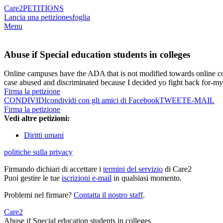
Care2
PETITIONS
Lancia una petizione
sfoglia
Menu
Abuse if Special education students in colleges
Online campuses have the ADA that is not modified towards online cou
case abused and discriminated because I decided yo fight back for-my r
Firma la petizione
CONDIVIDI
condividi con gli amici di Facebook
TWEET
E-MAIL
Firma la petizione
Vedi altre petizioni:
Diritti umani
politiche sulla privacy
Firmando dichiari di accettare i
termini del servizio
di Care2
Puoi gestire le tue
iscrizioni e-mail
in qualsiasi momento.
Problemi nel firmare?
Contatta il nostro staff
.
Care2
Abuse if Special education students in colleges