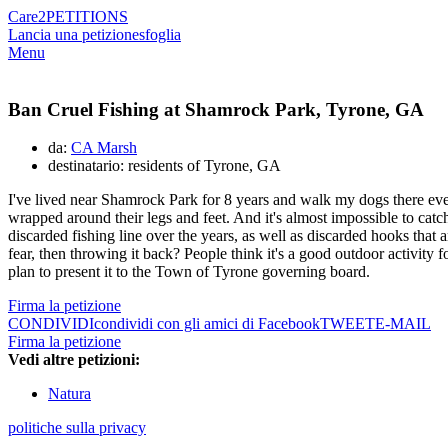
Care2
PETITIONS
Lancia una petizione
sfoglia
Menu
Ban Cruel Fishing at Shamrock Park, Tyrone, GA
da:
CA Marsh
destinatario: residents of Tyrone, GA
I've lived near Shamrock Park for 8 years and walk my dogs there eve
wrapped around their legs and feet. And it's almost impossible to catch 
discarded fishing line over the years, as well as discarded hooks that
fear, then throwing it back? People think it's a good outdoor activity fo
plan to present it to the Town of Tyrone governing board.
Firma la petizione
CONDIVIDI
condividi con gli amici di Facebook
TWEET
E-MAIL
Firma la petizione
Vedi altre petizioni:
Natura
politiche sulla privacy