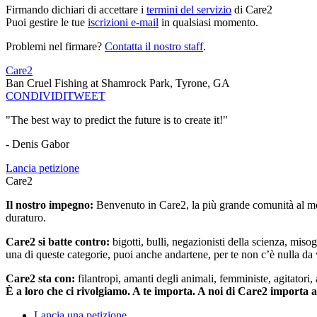
Firmando dichiari di accettare i
termini del servizio
di Care2
Puoi gestire le tue
iscrizioni e-mail
in qualsiasi momento.
Problemi nel firmare?
Contatta il nostro staff
.
Care2
Ban Cruel Fishing at Shamrock Park, Tyrone, GA
CONDIVIDI
TWEET
"The best way to predict the future is to create it!"
- Denis Gabor
Lancia petizione
Care2
Il nostro impegno:
Benvenuto in Care2, la più grande comunità al mon
duraturo.
Care2 si batte contro:
bigotti, bulli, negazionisti della scienza, misog
una di queste categorie, puoi anche andartene, per te non c’è nulla da 
Care2 sta con:
filantropi, amanti degli animali, femministe, agitatori,
È a loro che ci rivolgiamo. A te importa. A noi di Care2 importa 
Lancia una petizione