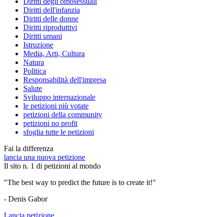
Diritti degli omosessuali
Diritti dell'infanzia
Diritti delle donne
Diritti riproduttivi
Diritti umani
Istruzione
Media, Arti, Cultura
Natura
Politica
Responsabilità dell'impresa
Salute
Sviluppo internazionale
le petizioni più votate
petizioni della community
petizioni no profit
sfoglia tutte le petizioni
Fai la differenza
lancia una nuova petizione
Il sito n. 1 di petizioni al mondo
"The best way to predict the future is to create it!"
- Denis Gabor
Lancia petizione