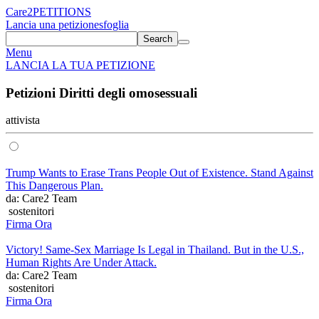
Care2
PETITIONS
Lancia una petizione
sfoglia
Search
Menu
LANCIA LA TUA PETIZIONE
Petizioni Diritti degli omosessuali
attivista
Trump Wants to Erase Trans People Out of Existence. Stand Against
This Dangerous Plan.
da: Care2 Team
sostenitori
Firma Ora
Victory! Same-Sex Marriage Is Legal in Thailand. But in the U.S.,
Human Rights Are Under Attack.
da: Care2 Team
sostenitori
Firma Ora