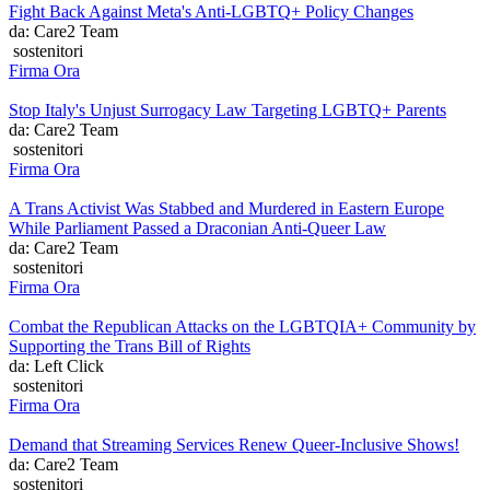
Fight Back Against Meta's Anti-LGBTQ+ Policy Changes
da: Care2 Team
sostenitori
Firma Ora
Stop Italy's Unjust Surrogacy Law Targeting LGBTQ+ Parents
da: Care2 Team
sostenitori
Firma Ora
A Trans Activist Was Stabbed and Murdered in Eastern Europe
While Parliament Passed a Draconian Anti-Queer Law
da: Care2 Team
sostenitori
Firma Ora
Combat the Republican Attacks on the LGBTQIA+ Community by
Supporting the Trans Bill of Rights
da: Left Click
sostenitori
Firma Ora
Demand that Streaming Services Renew Queer-Inclusive Shows!
da: Care2 Team
sostenitori