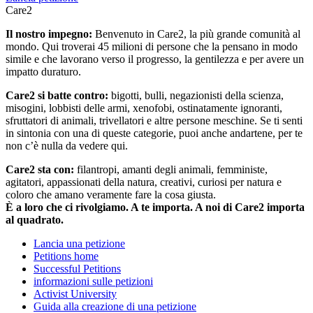
Care2
Il nostro impegno:
Benvenuto in Care2, la più grande comunità al
mondo. Qui troverai 45 milioni di persone che la pensano in modo
simile e che lavorano verso il progresso, la gentilezza e per avere un
impatto duraturo.
Care2 si batte contro:
bigotti, bulli, negazionisti della scienza,
misogini, lobbisti delle armi, xenofobi, ostinatamente ignoranti,
sfruttatori di animali, trivellatori e altre persone meschine. Se ti senti
in sintonia con una di queste categorie, puoi anche andartene, per te
non c’è nulla da vedere qui.
Care2 sta con:
filantropi, amanti degli animali, femministe,
agitatori, appassionati della natura, creativi, curiosi per natura e
coloro che amano veramente fare la cosa giusta.
È a loro che ci rivolgiamo. A te importa. A noi di Care2 importa
al quadrato.
Lancia una petizione
Petitions home
Successful Petitions
informazioni sulle petizioni
Activist University
Guida alla creazione di una petizione