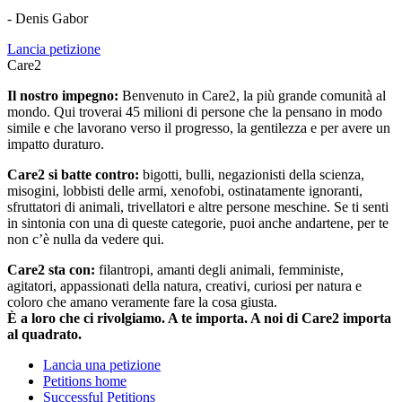
- Denis Gabor
Lancia petizione
Care2
Il nostro impegno:
Benvenuto in Care2, la più grande comunità al
mondo. Qui troverai 45 milioni di persone che la pensano in modo
simile e che lavorano verso il progresso, la gentilezza e per avere un
impatto duraturo.
Care2 si batte contro:
bigotti, bulli, negazionisti della scienza,
misogini, lobbisti delle armi, xenofobi, ostinatamente ignoranti,
sfruttatori di animali, trivellatori e altre persone meschine. Se ti senti
in sintonia con una di queste categorie, puoi anche andartene, per te
non c’è nulla da vedere qui.
Care2 sta con:
filantropi, amanti degli animali, femministe,
agitatori, appassionati della natura, creativi, curiosi per natura e
coloro che amano veramente fare la cosa giusta.
È a loro che ci rivolgiamo. A te importa. A noi di Care2 importa
al quadrato.
Lancia una petizione
Petitions home
Successful Petitions