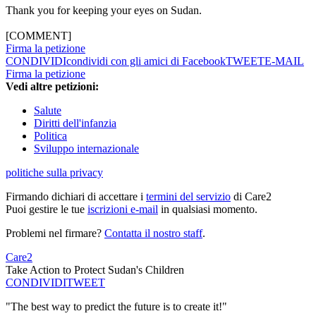
Thank you for keeping your eyes on Sudan.
[COMMENT]
Firma la petizione
CONDIVIDI
condividi con gli amici di Facebook
TWEET
E-MAIL
Firma la petizione
Vedi altre petizioni:
Salute
Diritti dell'infanzia
Politica
Sviluppo internazionale
politiche sulla privacy
Firmando dichiari di accettare i
termini del servizio
di Care2
Puoi gestire le tue
iscrizioni e-mail
in qualsiasi momento.
Problemi nel firmare?
Contatta il nostro staff
.
Care2
Take Action to Protect Sudan's Children
CONDIVIDI
TWEET
"The best way to predict the future is to create it!"