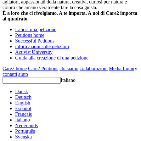
agitatori, appassionati della natura, creativi, curiosi per natura e
coloro che amano veramente fare la cosa giusta.
È a loro che ci rivolgiamo. A te importa. A noi di Care2 importa
al quadrato.
Lancia una petizione
Petitions home
Successful Petitions
informazioni sulle petizioni
Activist University
Guida alla creazione di una petizione
Care2 home
Care2 Petitions
chi siamo
collaborazioni
Media Inquiry
contatti
aiuto
Italiano
Dansk
Deutsch
English
Español
Français
Italiano
Nederlands
Português
Svenska