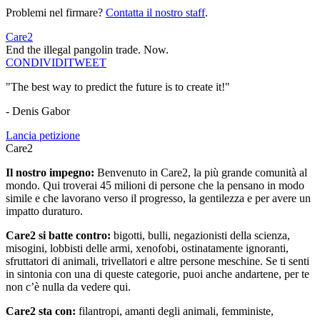
Problemi nel firmare?
Contatta il nostro staff
.
Care2
End the illegal pangolin trade. Now.
CONDIVIDI
TWEET
"The best way to predict the future is to create it!"
- Denis Gabor
Lancia petizione
Care2
Il nostro impegno:
Benvenuto in Care2, la più grande comunità al
mondo. Qui troverai 45 milioni di persone che la pensano in modo
simile e che lavorano verso il progresso, la gentilezza e per avere un
impatto duraturo.
Care2 si batte contro:
bigotti, bulli, negazionisti della scienza,
misogini, lobbisti delle armi, xenofobi, ostinatamente ignoranti,
sfruttatori di animali, trivellatori e altre persone meschine. Se ti senti
in sintonia con una di queste categorie, puoi anche andartene, per te
non c’è nulla da vedere qui.
Care2 sta con:
filantropi, amanti degli animali, femministe,